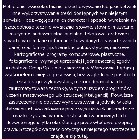
Literatura anglojęzyczna
Pobieranie, zwielokrotnianie, przechowywanie lub jakiekolwiek
inne wykorzystywanie treści dostępnych w niniejszym
Literatura faktu
serwisie - bez względu na ich charakter i sposób wyrażenia (w
szczególności lecz nie wyłącznie: słowne, słowno-muzyczne,
Literatura obyczajowa
muzyczne, audiowizualne, audialne, tekstowe, graficzne i
Literatura piękna obca
zawarte w nich dane i informacje, bazy danych i zawarte w nich
dane) oraz formę (np. literackie, publicystyczne, naukowe,
Literatura piękna polska
kartograficzne, programy komputerowe, plastyczne,
Nagrania relaksacyjne
fotograficzne) wymaga uprzedniej i jednoznacznej zgody
Audioteka Group Sp. z o.o. z siedzibą w Warszawie, będącej
Nauka języków
właścicielem niniejszego serwisu, bez względu na sposób ich
Nauki humanistyczne
eksploracji i wykorzystaną metodę (manualną lub
zautomatyzowaną technikę, w tym z użyciem programów
Podcasty i audycje
uczenia maszynowego lub sztucznej inteligencji). Powyższe
Polityka
zastrzeżenie nie dotyczy wykorzystywania jedynie w celu
ułatwienia ich wyszukiwania przez wyszukiwarki internetowe
Prasa
oraz korzystania w ramach stosunków umownych lub
Religia
dozwolonego użytku określonego przez właściwe przepisy
prawa. Szczegółowa treść dotycząca niniejszego zastrzeżenia
Romans
znajduje się
tutaj
.