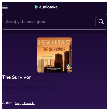
The Survivor
Czas trwania
13 godzin 3 minuty
Autor
Gregg Hurwitz