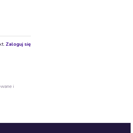
kt.
Zaloguj się
owane i