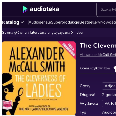
Audioseriale
Superprodukcje
Bestsellery
Nowości
Katalog
Strona główna
Literatura anglojęzyczna
Fiction
The Clevern
Alexander McCall Smi
Ocena użytkowników
Głosy
Adjoa
Długość
2 godzi
Wydawca
W. F.
Typ
Audiobo