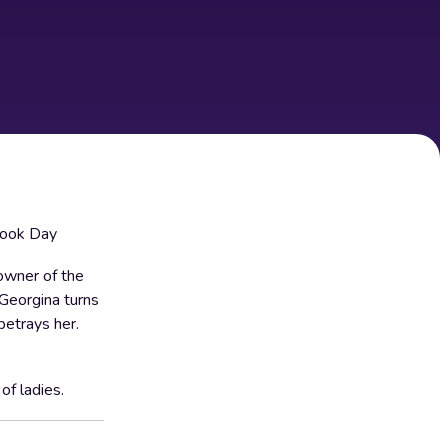
 Book Day
owner of the
 Georgina turns
betrays her.
of ladies.