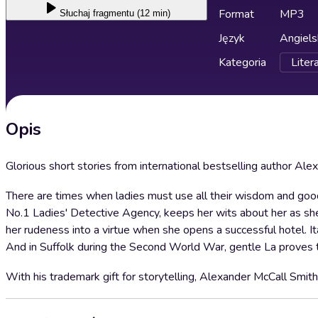
Format
MP3
Słuchaj
fragmentu (12 min)
Język
Angiels
Kategoria
Liter
Opis
Glorious short stories from international bestselling author Ale
There are times when ladies must use all their wisdom and go
No.1 Ladies' Detective Agency, keeps her wits about her as she 
her rudeness into a virtue when she opens a successful hotel. 
And in Suffolk during the Second World War, gentle La proves t
With his trademark gift for storytelling, Alexander McCall Smith 