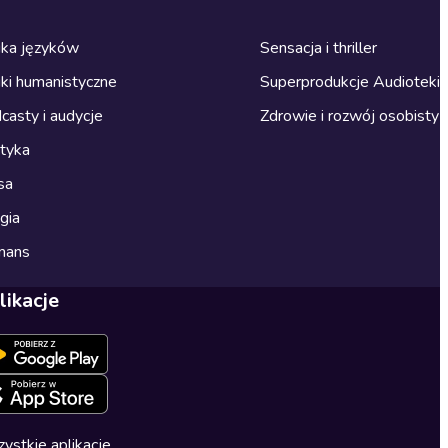
ka języków
Sensacja i thriller
ki humanistyczne
Superprodukcje Audioteki
casty i audycje
Zdrowie i rozwój osobisty
ityka
sa
gia
mans
likacje
ystkie aplikacje