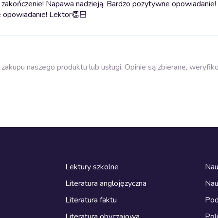
 zakończenie! Napawa nadzieją. Bardzo pozytywne opowiadanie!
 opowiadanie! Lektor👏🏻
zakupu naszego produktu lub usługi. Opinie są zbierane, weryfik
Lektury szkolne
Nau
Literatura anglojęzyczna
Nau
Literatura faktu
Pod
Literatura obyczajowa
Pol