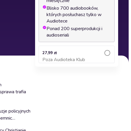
miesięcznie
Blisko 700 audiobooków,
których posłuchasz tylko w
Audiotece
Ponad 200 superprodukcji i
audioseriali
27,99 zł
Poza Audioteka Klub
Dodaj do koszyka
h
sprawa trafia
je policyjnych
ajemnic…
y Christianie