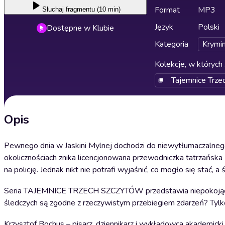
Format
MP3
Słuchaj
fragmentu (10 min)
Język
Polski
Dostępne w Klubie
Kategoria
Krymin
Kolekcje, w których 
Tajemnice Trze
Opis
Pewnego dnia w Jaskini Mylnej dochodzi do niewytłumaczalnego
okolicznościach znika licencjonowana przewodniczka tatrzańska E
na policję. Jednak nikt nie potrafi wyjaśnić, co mogło się stać, a
Seria TAJEMNICE TRZECH SZCZYTÓW przedstawia niepokojące zd
śledczych są zgodne z rzeczywistym przebiegiem zdarzeń? Tylko
Krzysztof Bochus – pisarz, dziennikarz i wykładowca akademicki.