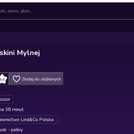
skini Mylnej
Dodaj do ulubionych
4,6
Kosior
na 38 minut
wnictwo Lind&Co Polska
ok - pełny