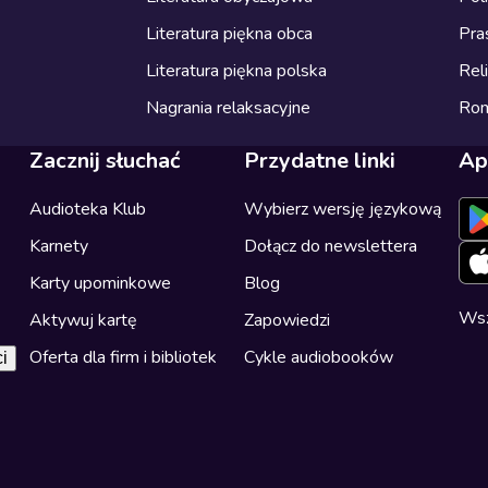
Literatura piękna obca
Pra
Literatura piękna polska
Reli
Nagrania relaksacyjne
Ro
Zacznij słuchać
Przydatne linki
Ap
Audioteka Klub
Wybierz wersję językową
Karnety
Dołącz do newslettera
Karty upominkowe
Blog
Wsz
Aktywuj kartę
Zapowiedzi
Oferta dla firm i bibliotek
Cykle audiobooków
i