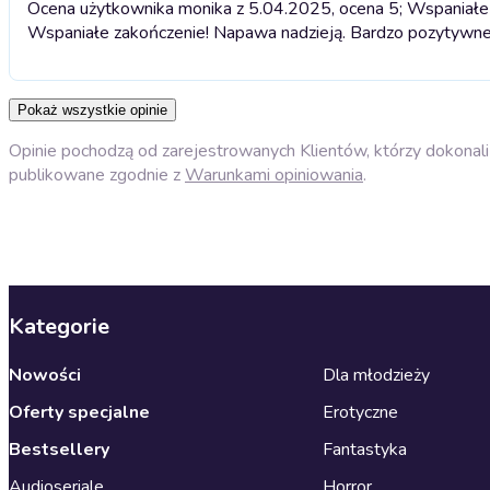
Ocena użytkownika monika z 5.04.2025, ocena 5; Wspaniałe
Wspaniałe zakończenie! Napawa nadzieją. Bardzo pozytywne
Pokaż wszystkie opinie
Opinie pochodzą od zarejestrowanych Klientów, którzy dokonali 
publikowane zgodnie z
Warunkami opiniowania
.
Kategorie
Nowości
Dla młodzieży
Oferty specjalne
Erotyczne
Bestsellery
Fantastyka
Audioseriale
Horror