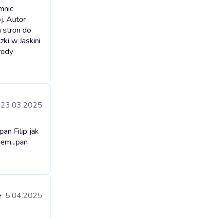
mnic
j. Autor
h stron do
zki w Jaskini
rody
23.03.2025
an Filip jak
iem...pan
5.04.2025