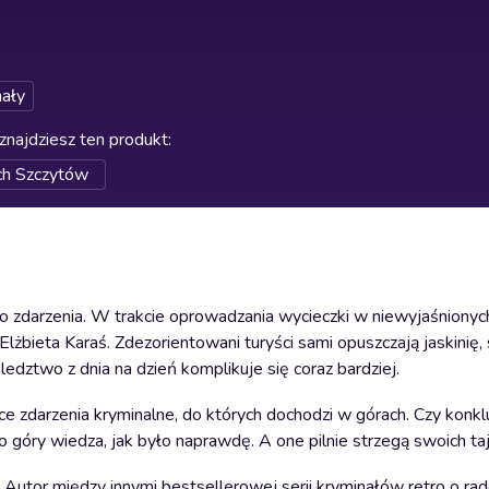
ały
znajdziesz ten produkt
:
ch Szczytów
 zdarzenia. W trakcie oprowadzania wycieczki w niewyjaśnionyc
lżbieta Karaś. Zdezorientowani turyści sami opuszczają jaskinię, 
 śledztwo z dnia na dzień komplikuje się coraz bardziej.
arzenia kryminalne, do których dochodzi w górach. Czy konkluz
 góry wiedza, jak było naprawdę. A one pilnie strzegą swoich t
 Autor między innymi bestsellerowej serii kryminałów retro o radc