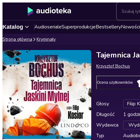
Audioseriale
Superprodukcje
Bestsellery
Nowości
Katalog
Strona główna
Kryminały
Tajemnica Ja
Krzysztof Bochus
Ocena użytkowników
Głosy
Filip 
Długość
1 godzi
Wydawca
Wyda
Typ
Audiobo