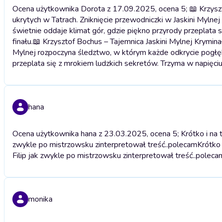
Ocena użytkownika Dorota z 17.09.2025, ocena 5; 📖 Krzyszto
ukrytych w Tatrach. Zniknięcie przewodniczki w Jaskini Myln
świetnie oddaje klimat gór, gdzie piękno przyrody przeplata 
finału.
📖 Krzysztof Bochus – Tajemnica Jaskini Mylnej Kryminał
Mylnej rozpoczyna śledztwo, w którym każde odkrycie pogłębi
przeplata się z mrokiem ludzkich sekretów. Trzyma w napięciu
hana
Ocena użytkownika hana z 23.03.2025, ocena 5; Krótko i na te
zwykle po mistrzowsku zinterpretował treść..polecam
Krótko 
Filip jak zwykle po mistrzowsku zinterpretował treść..poleca
monika