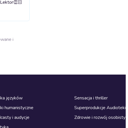
 Lektor👏🏻
owane i
ka języków
Sensacja i thriller
ki humanistyczne
Superprodukcje Audioteki
casty i audycje
Zdrowie i rozwój osobisty
ityka