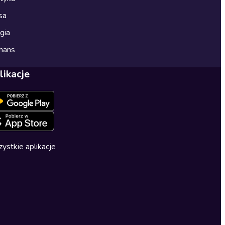
sa
gia
mans
likacje
ystkie aplikacje