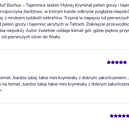
f Bochus – Tajemnica Jaskini Mylnej Kryminał pełen grozy i taje
ej rozpoczyna śledztwo, w którym każde odkrycie pogłębia niepokó
się z mrokiem ludzkich sekretów. Trzyma w napięciu od pierwszyc
 pełen grozy i tajemnic ukrytych w Tatrach. Zniknięcie przewodnic
a niepokój. Autor świetnie oddaje klimat gór, gdzie piękno przy
 od pierwszych stron do finału.
mat...bardzo lubię takie mini kryminały z dobrym zakończeniem...p
i na temat...bardzo lubię takie mini kryminały z dobrym zakończen
m