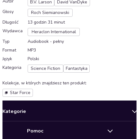
Autor
B.V. Larson
David VanDyke
Głosy
Roch Siemianowski
Długość
13 godzin 31 minut
Wydawca
Heraclon International
Typ
Audiobook - pełny
Format
MP3
Język
Polski
Kategoria
Science Fiction
Fantastyka
Kolekcje, w których znajdziesz ten produkt
:
Star Force
Kategorie
Nowości
Pomoc
Oferty specjalne