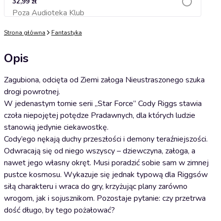
32,99 zł
Poza Audioteka Klub
Dodaj do koszyka
Strona główna
Fantastyka
Opis
Zagubiona, odcięta od Ziemi załoga Nieustraszonego szuka
drogi powrotnej.
W jedenastym tomie serii „Star Force” Cody Riggs stawia
czoła niepojętej potędze Pradawnych, dla których ludzie
stanowią jedynie ciekawostkę.
Cody’ego nękają duchy przeszłości i demony teraźniejszości.
Odwracają się od niego wszyscy – dziewczyna, załoga, a
nawet jego własny okręt. Musi poradzić sobie sam w zimnej
pustce kosmosu. Wykazuje się jednak typową dla Riggsów
siłą charakteru i wraca do gry, krzyżując plany zarówno
wrogom, jak i sojusznikom. Pozostaje pytanie: czy przetrwa
dość długo, by tego pożałować?