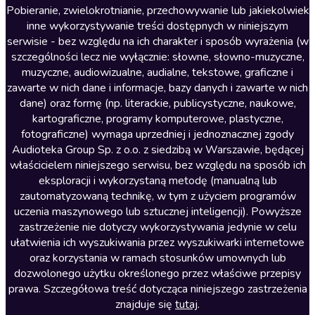
Literatura anglojęzyczna
Pobieranie, zwielokrotnianie, przechowywanie lub jakiekolwiek
inne wykorzystywanie treści dostępnych w niniejszym
Literatura faktu
serwisie - bez względu na ich charakter i sposób wyrażenia (w
szczególności lecz nie wyłącznie: słowne, słowno-muzyczne,
Literatura obyczajowa
muzyczne, audiowizualne, audialne, tekstowe, graficzne i
Literatura piękna obca
zawarte w nich dane i informacje, bazy danych i zawarte w nich
dane) oraz formę (np. literackie, publicystyczne, naukowe,
Literatura piękna polska
kartograficzne, programy komputerowe, plastyczne,
Nagrania relaksacyjne
fotograficzne) wymaga uprzedniej i jednoznacznej zgody
Audioteka Group Sp. z o.o. z siedzibą w Warszawie, będącej
Nauka języków
właścicielem niniejszego serwisu, bez względu na sposób ich
Nauki humanistyczne
eksploracji i wykorzystaną metodę (manualną lub
zautomatyzowaną technikę, w tym z użyciem programów
Podcasty i audycje
uczenia maszynowego lub sztucznej inteligencji). Powyższe
Polityka
zastrzeżenie nie dotyczy wykorzystywania jedynie w celu
ułatwienia ich wyszukiwania przez wyszukiwarki internetowe
Prasa
oraz korzystania w ramach stosunków umownych lub
Religia
dozwolonego użytku określonego przez właściwe przepisy
prawa. Szczegółowa treść dotycząca niniejszego zastrzeżenia
Romans
znajduje się
tutaj
.