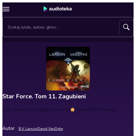
Star Force. Tom 11. Zagubieni
Czas trwania
13 godzin 31 minut
Ocena
4.8
(26 ocen)
Autor
B.V. Larson
David VanDyke