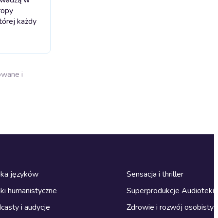
ropy
tórej każdy
owane i
ka języków
Sensacja i thriller
ki humanistyczne
Superprodukcje Audioteki
casty i audycje
Zdrowie i rozwój osobisty