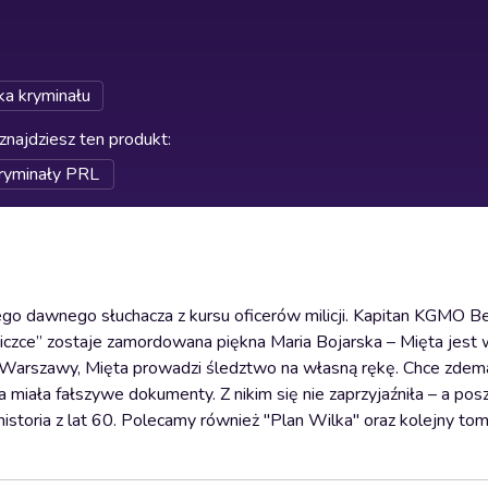
ka kryminału
znajdziesz ten produkt
:
ryminały PRL
go dawnego słuchacza z kursu oficerów milicji. Kapitan KGMO B
siczce” zostaje zamordowana piękna Maria Bojarska – Mięta jest 
 Warszawy, Mięta prowadzi śledztwo na własną rękę. Chce zde
ka miała fałszywe dokumenty. Z nikim się nie zaprzyjaźniła – a po
historia z lat 60. Polecamy również "Plan Wilka" oraz kolejny tom 