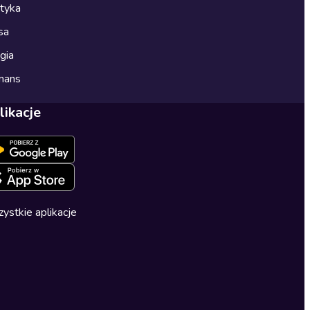
ityka
sa
gia
mans
likacje
ystkie aplikacje