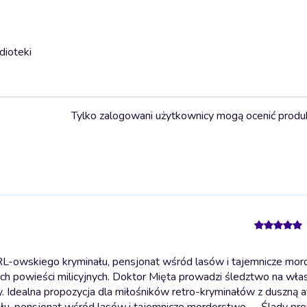
dioteki
Tylko zalogowani użytkownicy mogą ocenić produ
RL-owskiego kryminału, pensjonat wśród lasów i tajemnicze mor
h powieści milicyjnych. Doktor Mięta prowadzi śledztwo na włas
. Idealna propozycja dla miłośników retro-kryminałów z duszną 
łu, pensjonat wśród lasów i tajemnicze morderstwo – „Ślady p