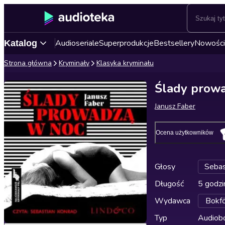
Audioseriale
Superprodukcje
Bestsellery
Nowości
Katalog
Strona główna
Kryminały
Klasyka kryminału
Ślady prow
Janusz Faber
Ocena użytkowników
Głosy
Sebas
Długość
5 godzi
Wydawca
Bokfö
Typ
Audiobo