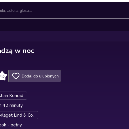
adzą w noc
Dodaj do ulubionych
4,0
tian Konrad
n 42 minuty
rlaget Lind & Co.
ok - pełny