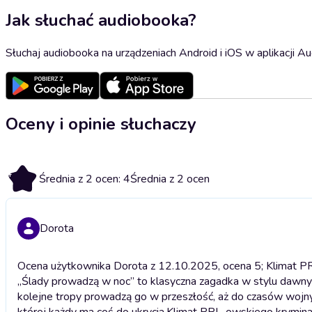
Jak słuchać audiobooka?
Słuchaj audiobooka na urządzeniach Android i iOS w aplikacji Au
Oceny i opinie słuchaczy
4
Średnia z 2 ocen: 4
Średnia z 2 ocen
Dorota
Ocena użytkownika Dorota z 12.10.2025, ocena 5; Klimat P
„Ślady prowadzą w noc” to klasyczna zagadka w stylu dawnyc
kolejne tropy prowadzą go w przeszłość, aż do czasów wojny
której każdy ma coś do ukrycia.
Klimat PRL-owskiego krymina