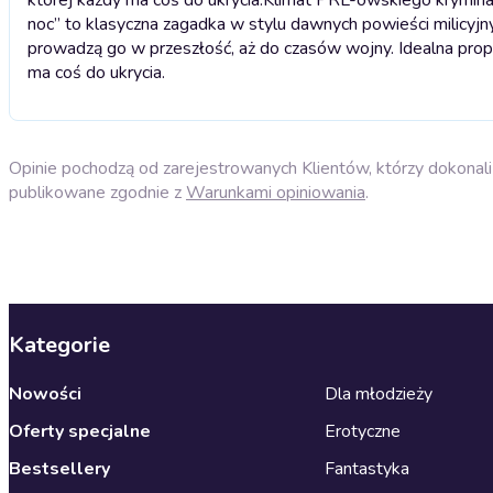
noc” to klasyczna zagadka w stylu dawnych powieści milicyjn
prowadzą go w przeszłość, aż do czasów wojny. Idealna prop
ma coś do ukrycia.
Opinie pochodzą od zarejestrowanych Klientów, którzy dokonali 
publikowane zgodnie z
Warunkami opiniowania
.
Kategorie
Nowości
Dla młodzieży
Oferty specjalne
Erotyczne
Bestsellery
Fantastyka