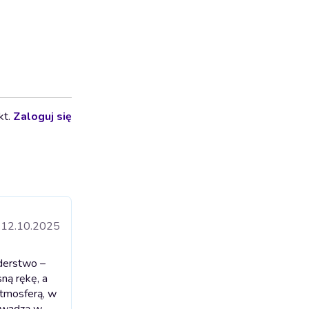
kt.
Zaloguj się
12.10.2025
derstwo –
ną rękę, a
atmosferą, w
rowadzą w