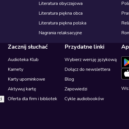
Literatura obyczajowa
Pol
Literatura piękna obca
Pra
Literatura piękna polska
Reli
Nagrania relaksacyjne
Ro
Zacznij słuchać
Przydatne linki
Ap
Audioteka Klub
Wybierz wersję językową
Karnety
Dołącz do newslettera
Karty upominkowe
Blog
Wsz
Aktywuj kartę
Zapowiedzi
Oferta dla firm i bibliotek
Cykle audiobooków
i