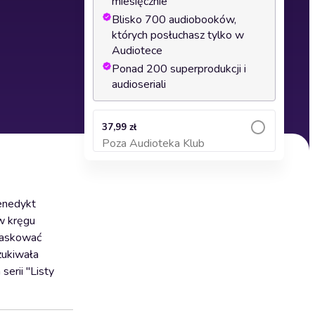
miesięcznie
Blisko 700 audiobooków,
których posłuchasz tylko w
Audiotece
Ponad 200 superprodukcji i
audioseriali
37,99 zł
Poza Audioteka Klub
Dodaj do koszyka
enedykt
w kręgu
maskować
szukiwała
serii "Listy