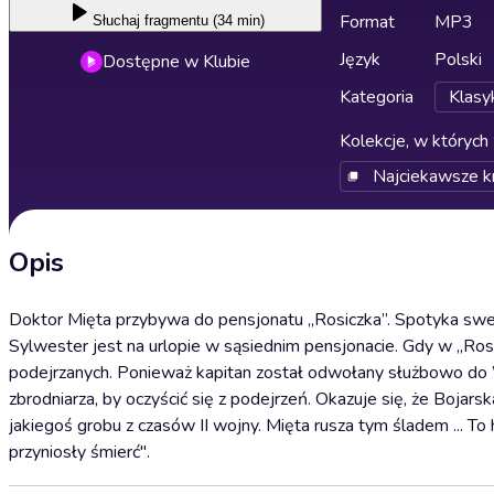
Format
MP3
Słuchaj
fragmentu (34 min)
Język
Polski
Dostępne w Klubie
Kategoria
Klasy
Kolekcje, w których 
Najciekawsze k
Opis
Doktor Mięta przybywa do pensjonatu „Rosiczka”. Spotyka swe
Sylwester jest na urlopie w sąsiednim pensjonacie. Gdy w „Ro
podejrzanych. Ponieważ kapitan został odwołany służbowo do
zbrodniarza, by oczyścić się z podejrzeń. Okazuje się, że Bojars
jakiegoś grobu z czasów II wojny. Mięta rusza tym śladem ... To 
przyniosły śmierć".