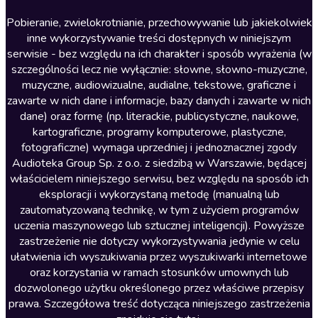
Literatura anglojęzyczna
Pobieranie, zwielokrotnianie, przechowywanie lub jakiekolwiek
inne wykorzystywanie treści dostępnych w niniejszym
Literatura faktu
serwisie - bez względu na ich charakter i sposób wyrażenia (w
szczególności lecz nie wyłącznie: słowne, słowno-muzyczne,
Literatura obyczajowa
muzyczne, audiowizualne, audialne, tekstowe, graficzne i
Literatura piękna obca
zawarte w nich dane i informacje, bazy danych i zawarte w nich
dane) oraz formę (np. literackie, publicystyczne, naukowe,
Literatura piękna polska
kartograficzne, programy komputerowe, plastyczne,
Nagrania relaksacyjne
fotograficzne) wymaga uprzedniej i jednoznacznej zgody
Audioteka Group Sp. z o.o. z siedzibą w Warszawie, będącej
Nauka języków
właścicielem niniejszego serwisu, bez względu na sposób ich
Nauki humanistyczne
eksploracji i wykorzystaną metodę (manualną lub
zautomatyzowaną technikę, w tym z użyciem programów
Podcasty i audycje
uczenia maszynowego lub sztucznej inteligencji). Powyższe
Polityka
zastrzeżenie nie dotyczy wykorzystywania jedynie w celu
ułatwienia ich wyszukiwania przez wyszukiwarki internetowe
Prasa
oraz korzystania w ramach stosunków umownych lub
Religia
dozwolonego użytku określonego przez właściwe przepisy
prawa. Szczegółowa treść dotycząca niniejszego zastrzeżenia
Romans