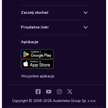
Oferty specjalne
Kontakt
Bestsellery
Zacznij słuchać
Pomoc
Audioseriale
Audioteka Klub
Regulamin
Biografie
Przydatne linki
Karnety
Polityka prywatności
Biznes, marketing, ekonomia
Wybierz wersję językową
Karty upominkowe
Ustawienia prywatności
Dla dzieci
Aplikacje
Dołącz do newslettera
Aktywuj kartę
Formularz zgłaszania nielegalnych treści
Dla młodzieży
Blog
Oferta dla firm i bibliotek
Deklaracja dostępności
Erotyczne
Zapowiedzi
Fantastyka
Cykle audiobooków
Horror
Wszystkie aplikacje
Inne języki
Komedia
Kryminały
Copyright © 2008-2026 Audioteka Group Sp. z o.o.
Lektury szkolne