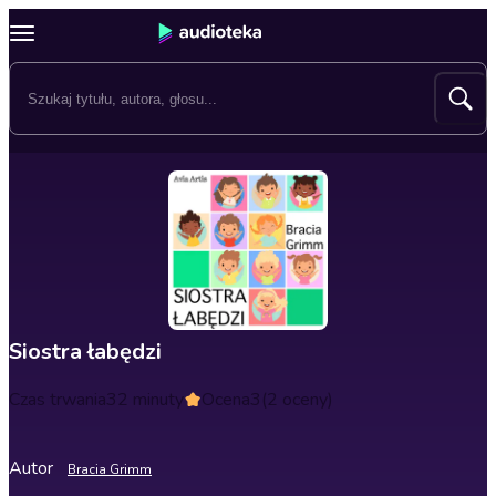
Siostra łabędzi
Czas trwania
32 minuty
Ocena
3
(2 oceny)
Autor
Bracia Grimm