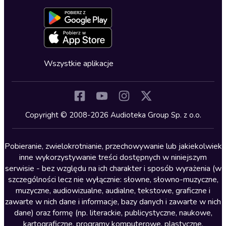
Aktywuj kartę
Formularz zgłaszania nielegalnych treści
Dla młodzieży
Blog
Oferta dla firm i bibliotek
Deklaracja dostępności
Erotyczne
Zapowiedzi
Fantastyka
Cykle audiobooków
Horror
Wszystkie aplikacje
Inne języki
Komedia
Kryminały
Copyright © 2008-2026 Audioteka Group Sp. z o.o.
Lektury szkolne
Literatura anglojęzyczna
Pobieranie, zwielokrotnianie, przechowywanie lub jakiekolwiek
inne wykorzystywanie treści dostępnych w niniejszym
Literatura faktu
serwisie - bez względu na ich charakter i sposób wyrażenia (w
szczególności lecz nie wyłącznie: słowne, słowno-muzyczne,
Literatura obyczajowa
muzyczne, audiowizualne, audialne, tekstowe, graficzne i
Literatura piękna obca
zawarte w nich dane i informacje, bazy danych i zawarte w nich
dane) oraz formę (np. literackie, publicystyczne, naukowe,
Literatura piękna polska
kartograficzne, programy komputerowe, plastyczne,