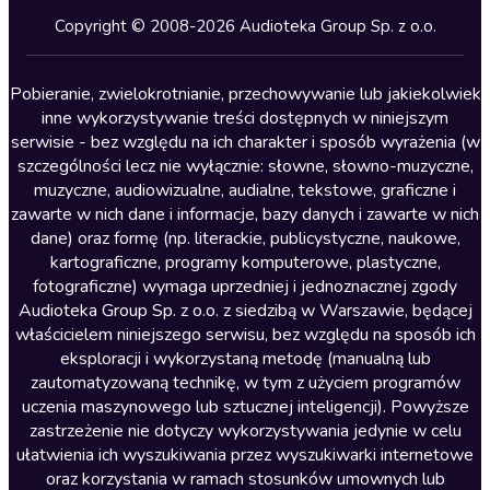
Kryminały
Copyright © 2008-2026 Audioteka Group Sp. z o.o.
Lektury szkolne
Literatura anglojęzyczna
Pobieranie, zwielokrotnianie, przechowywanie lub jakiekolwiek
inne wykorzystywanie treści dostępnych w niniejszym
Literatura faktu
serwisie - bez względu na ich charakter i sposób wyrażenia (w
szczególności lecz nie wyłącznie: słowne, słowno-muzyczne,
Literatura obyczajowa
muzyczne, audiowizualne, audialne, tekstowe, graficzne i
Literatura piękna obca
zawarte w nich dane i informacje, bazy danych i zawarte w nich
dane) oraz formę (np. literackie, publicystyczne, naukowe,
Literatura piękna polska
kartograficzne, programy komputerowe, plastyczne,
Nagrania relaksacyjne
fotograficzne) wymaga uprzedniej i jednoznacznej zgody
Audioteka Group Sp. z o.o. z siedzibą w Warszawie, będącej
Nauka języków
właścicielem niniejszego serwisu, bez względu na sposób ich
Nauki humanistyczne
eksploracji i wykorzystaną metodę (manualną lub
zautomatyzowaną technikę, w tym z użyciem programów
Podcasty i audycje
uczenia maszynowego lub sztucznej inteligencji). Powyższe
Polityka
zastrzeżenie nie dotyczy wykorzystywania jedynie w celu
ułatwienia ich wyszukiwania przez wyszukiwarki internetowe
Prasa
oraz korzystania w ramach stosunków umownych lub