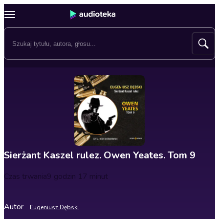
Sierżant Kaszel rulez. Owen Yeates. Tom 9
Czas trwania
9 godzin 17 minut
Autor
Eugeniusz Dębski