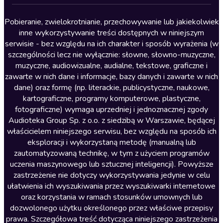
Lektury szkolne
Literatura anglojęzyczna
Pobieranie, zwielokrotnianie, przechowywanie lub jakiekolwiek
inne wykorzystywanie treści dostępnych w niniejszym
Literatura faktu
serwisie - bez względu na ich charakter i sposób wyrażenia (w
szczególności lecz nie wyłącznie: słowne, słowno-muzyczne,
Literatura obyczajowa
muzyczne, audiowizualne, audialne, tekstowe, graficzne i
Literatura piękna obca
zawarte w nich dane i informacje, bazy danych i zawarte w nich
dane) oraz formę (np. literackie, publicystyczne, naukowe,
Literatura piękna polska
kartograficzne, programy komputerowe, plastyczne,
Nagrania relaksacyjne
fotograficzne) wymaga uprzedniej i jednoznacznej zgody
Audioteka Group Sp. z o.o. z siedzibą w Warszawie, będącej
Nauka języków
właścicielem niniejszego serwisu, bez względu na sposób ich
Nauki humanistyczne
eksploracji i wykorzystaną metodę (manualną lub
zautomatyzowaną technikę, w tym z użyciem programów
Podcasty i audycje
uczenia maszynowego lub sztucznej inteligencji). Powyższe
Polityka
zastrzeżenie nie dotyczy wykorzystywania jedynie w celu
ułatwienia ich wyszukiwania przez wyszukiwarki internetowe
Prasa
oraz korzystania w ramach stosunków umownych lub
Religia
dozwolonego użytku określonego przez właściwe przepisy
prawa. Szczegółowa treść dotycząca niniejszego zastrzeżenia