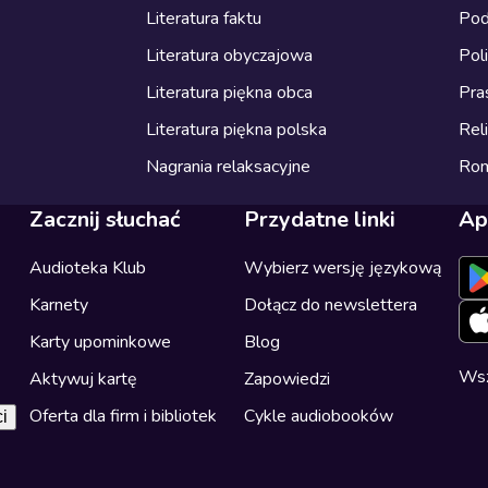
Literatura faktu
Pod
Literatura obyczajowa
Pol
Literatura piękna obca
Pra
Literatura piękna polska
Reli
Nagrania relaksacyjne
Ro
Zacznij słuchać
Przydatne linki
Ap
Audioteka Klub
Wybierz wersję językową
Karnety
Dołącz do newslettera
Karty upominkowe
Blog
Wsz
Aktywuj kartę
Zapowiedzi
Oferta dla firm i bibliotek
Cykle audiobooków
i