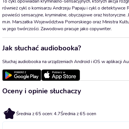
To cykl opowiadań kryminalno-sensacyjnych, których akcja roz
również cykl o komisarzu Andrzeju Papaju i cykl o detektywce
powieści sensacyjne, kryminalne, obyczajowe oraz historyczne. 
m.in. Marszałka Województwa Pomorskiego oraz Ministra Kultur
w jego twórczości. Zawodowo pracuje jako copywriter.
Jak słuchać audiobooka?
Słuchaj audiobooka na urządzeniach Android i iOS w aplikacji Au
Oceny i opinie słuchaczy
4.7
Średnia z 65 ocen: 4.7
Średnia z 65 ocen