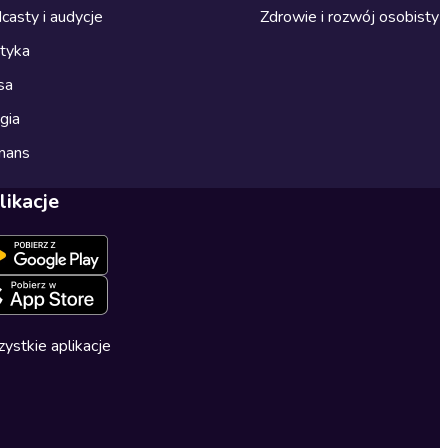
casty i audycje
Zdrowie i rozwój osobisty
ityka
sa
gia
mans
likacje
ystkie aplikacje