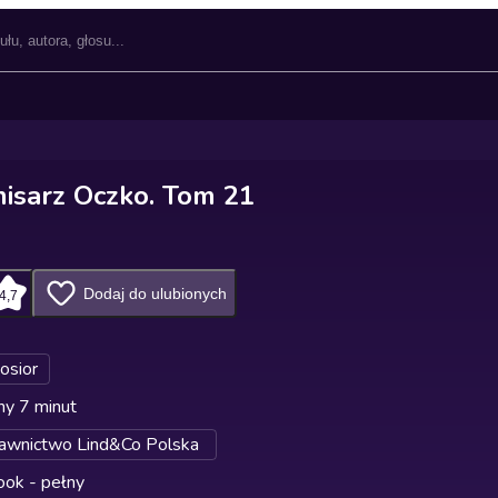
isarz Oczko. Tom 21
Dodaj do ulubionych
4,7
Kosior
ny 7 minut
wnictwo Lind&Co Polska
ok - pełny