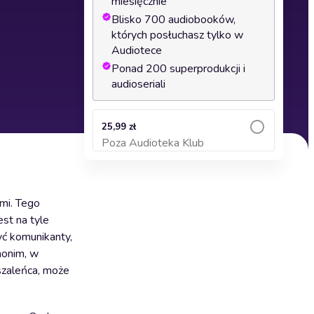
miesięcznie
Blisko 700 audiobooków,
których posłuchasz tylko w
Audiotece
Ponad 200 superprodukcji i
audioseriali
25,99 zł
Poza Audioteka Klub
Dodaj do koszyka
ami. Tego
st na tyle
yć komunikanty,
nonim, w
szaleńca, może