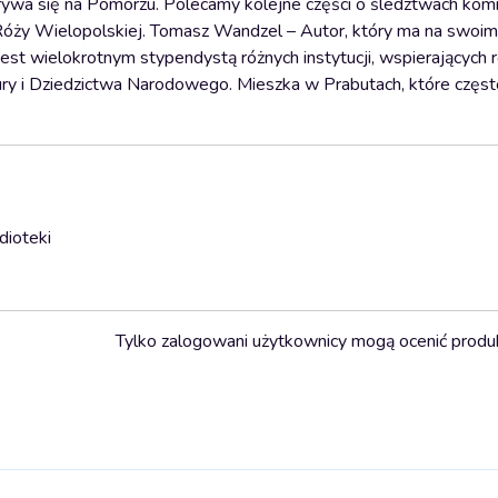
grywa się na Pomorzu. Polecamy kolejne części o śledztwach kom
 Róży Wielopolskiej. Tomasz Wandzel – Autor, który ma na swoim
Jest wielokrotnym stypendystą różnych instytucji, wspierających 
y i Dziedzictwa Narodowego. Mieszka w Prabutach, które często
dioteki
Tylko zalogowani użytkownicy mogą ocenić produ