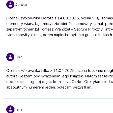
Dorota
Ocena użytkownika Dorota z 14.09.2025, ocena 5; 📖 Tomasz 
elementy wiary, tajemnicy i zbrodni. Niesamowity klimat, pełen 
zapartym tchem.
📖 Tomasz Wandzel – Sacrum Mroczny i intrygu
Niesamowity klimat, pełen napięcia i pytań o granice ludzkich 
Lilka
Ocena użytkownika Lilka z 11.04.2025, ocena 5; Już nie mo
autora i jestem pod wrażeniem jego książek. Natomiast lek
doczekać następnej części komisarza Oczko. Odkryłam niedaw
absolutnym numerem jeden. polecam wszystkim.
hana