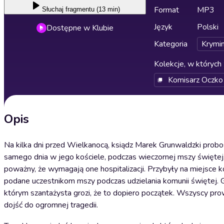
Format
MP3
Słuchaj
fragmentu (13 min)
Język
Polski
Dostępne w Klubie
Kategoria
Krymin
Kolekcje, w których 
Komisarz Oczko
Opis
Na kilka dni przed Wielkanocą, ksiądz Marek Grunwaldzki probos
samego dnia w jego kościele, podczas wieczornej mszy świętej,
poważny, że wymagają one hospitalizacji. Przybyły na miejsce 
podane uczestnikom mszy podczas udzielania komunii świętej. G
którym szantażysta grozi, że to dopiero początek. Wszyscy pro
dojść do ogromnej tragedii.