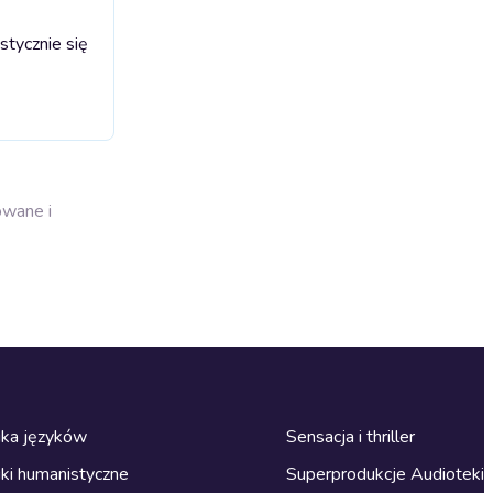
stycznie się
owane i
ka języków
Sensacja i thriller
ki humanistyczne
Superprodukcje Audioteki