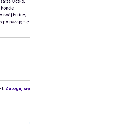
isarza Oczko,
 koncie
rozwój kultury
 pojawiają się
kt.
Zaloguj się