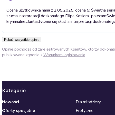
Ocena użytkownika hana z 2.05.2025, ocena 5; Świetna seria ,
słucha interpretacji doskonałego Filipa Kosiora...polecam
Świe
kryminalne...fantastycznie się słucha interpretacji doskonałeg
Pokaż wszystkie opinie
Opinie pochodzą od zarejestrowanych Klientów, którzy dokonali 
publikowane zgodnie z
Warunkami opiniowania
.
Kategorie
Nowości
Dla młodzieży
Oferty specjalne
Erotyczne