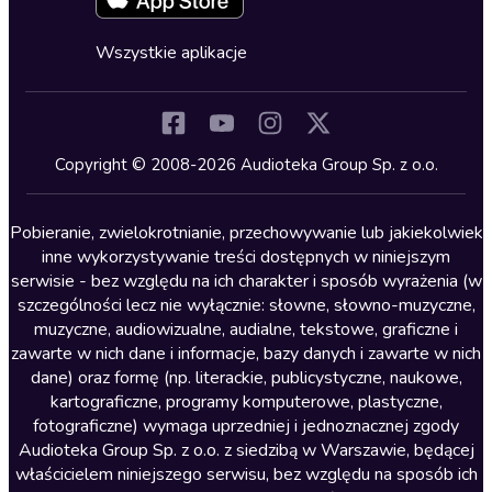
Fantastyka
Cykle audiobooków
Horror
Wszystkie aplikacje
Inne języki
Komedia
Kryminały
Copyright © 2008-2026 Audioteka Group Sp. z o.o.
Lektury szkolne
Literatura anglojęzyczna
Pobieranie, zwielokrotnianie, przechowywanie lub jakiekolwiek
inne wykorzystywanie treści dostępnych w niniejszym
Literatura faktu
serwisie - bez względu na ich charakter i sposób wyrażenia (w
szczególności lecz nie wyłącznie: słowne, słowno-muzyczne,
Literatura obyczajowa
muzyczne, audiowizualne, audialne, tekstowe, graficzne i
Literatura piękna obca
zawarte w nich dane i informacje, bazy danych i zawarte w nich
dane) oraz formę (np. literackie, publicystyczne, naukowe,
Literatura piękna polska
kartograficzne, programy komputerowe, plastyczne,
Nagrania relaksacyjne
fotograficzne) wymaga uprzedniej i jednoznacznej zgody
Audioteka Group Sp. z o.o. z siedzibą w Warszawie, będącej
Nauka języków
właścicielem niniejszego serwisu, bez względu na sposób ich