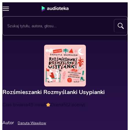
Rozśmieszanki Rozmyślanki Usypianki
Czas trwania
49 minut
Ocena
5
(2 oceny)
Autor
Danuta Wawiłow