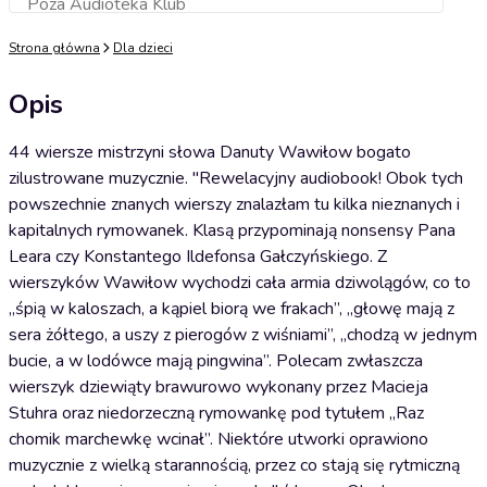
Poza Audioteka Klub
Dodaj do koszyka
Strona główna
Dla dzieci
Opis
44 wiersze mistrzyni słowa Danuty Wawiłow bogato
zilustrowane muzycznie. "Rewelacyjny audiobook! Obok tych
powszechnie znanych wierszy znalazłam tu kilka nieznanych i
kapitalnych rymowanek. Klasą przypominają nonsensy Pana
Leara czy Konstantego Ildefonsa Gałczyńskiego. Z
wierszyków Wawiłow wychodzi cała armia dziwolągów, co to
„śpią w kaloszach, a kąpiel biorą we frakach”, „głowę mają z
sera żółtego, a uszy z pierogów z wiśniami”, „chodzą w jednym
bucie, a w lodówce mają pingwina”. Polecam zwłaszcza
wierszyk dziewiąty brawurowo wykonany przez Macieja
Stuhra oraz niedorzeczną rymowankę pod tytułem „Raz
chomik marchewkę wcinał”. Niektóre utworki oprawiono
muzycznie z wielką starannością, przez co stają się rytmiczną