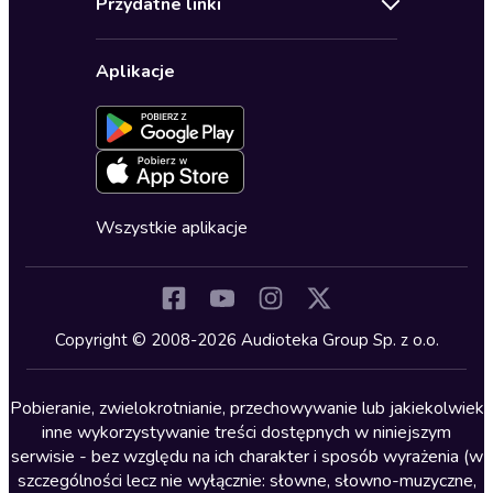
Przydatne linki
Karnety
Polityka prywatności
Biznes, marketing, ekonomia
Wybierz wersję językową
Karty upominkowe
Ustawienia prywatności
Dla dzieci
Aplikacje
Dołącz do newslettera
Aktywuj kartę
Formularz zgłaszania nielegalnych treści
Dla młodzieży
Blog
Oferta dla firm i bibliotek
Deklaracja dostępności
Erotyczne
Zapowiedzi
Fantastyka
Cykle audiobooków
Horror
Wszystkie aplikacje
Inne języki
Komedia
Kryminały
Copyright © 2008-2026 Audioteka Group Sp. z o.o.
Lektury szkolne
Literatura anglojęzyczna
Pobieranie, zwielokrotnianie, przechowywanie lub jakiekolwiek
inne wykorzystywanie treści dostępnych w niniejszym
Literatura faktu
serwisie - bez względu na ich charakter i sposób wyrażenia (w
szczególności lecz nie wyłącznie: słowne, słowno-muzyczne,
Literatura obyczajowa