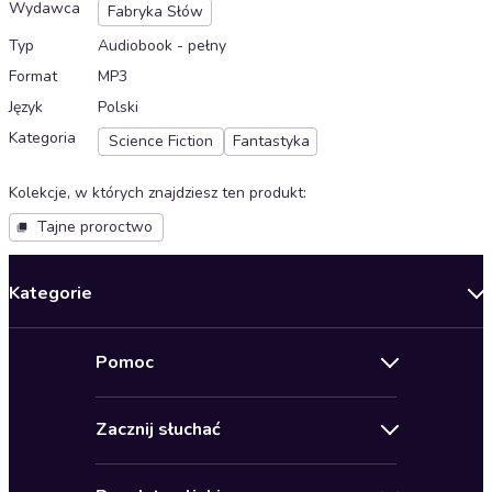
Wydawca
Fabryka Słów
Typ
Audiobook - pełny
Format
MP3
Język
Polski
Kategoria
Science Fiction
Fantastyka
Kolekcje, w których znajdziesz ten produkt
:
Tajne proroctwo
Kategorie
Nowości
Pomoc
Oferty specjalne
Kontakt
Bestsellery
Zacznij słuchać
Pomoc
Audioseriale
Audioteka Klub
Regulamin
Biografie