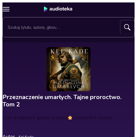
Przeznaczenie umarłych. Tajne proroctwo.
Tom 2
Czas trwania
14 godzin 0 minut
Ocena
4
(44 oceny)
Autor