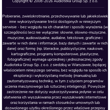
Copyright © 2008-2026 Audioteka Group Sp. z o.o.
Lektury szkolne
Literatura anglojęzyczna
Pobieranie, zwielokrotnianie, przechowywanie lub jakiekolwiek
inne wykorzystywanie treści dostępnych w niniejszym
Literatura faktu
serwisie - bez względu na ich charakter i sposób wyrażenia (w
szczególności lecz nie wyłącznie: słowne, słowno-muzyczne,
Literatura obyczajowa
muzyczne, audiowizualne, audialne, tekstowe, graficzne i
Literatura piękna obca
zawarte w nich dane i informacje, bazy danych i zawarte w nich
dane) oraz formę (np. literackie, publicystyczne, naukowe,
Literatura piękna polska
kartograficzne, programy komputerowe, plastyczne,
Nagrania relaksacyjne
fotograficzne) wymaga uprzedniej i jednoznacznej zgody
Audioteka Group Sp. z o.o. z siedzibą w Warszawie, będącej
Nauka języków
właścicielem niniejszego serwisu, bez względu na sposób ich
Nauki humanistyczne
eksploracji i wykorzystaną metodę (manualną lub
zautomatyzowaną technikę, w tym z użyciem programów
Podcasty i audycje
uczenia maszynowego lub sztucznej inteligencji). Powyższe
Polityka
zastrzeżenie nie dotyczy wykorzystywania jedynie w celu
ułatwienia ich wyszukiwania przez wyszukiwarki internetowe
Prasa
oraz korzystania w ramach stosunków umownych lub
Religia
dozwolonego użytku określonego przez właściwe przepisy