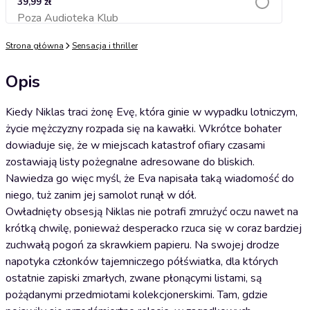
39,99 zł
Poza Audioteka Klub
Dodaj do koszyka
Strona główna
Sensacja i thriller
Opis
Kiedy Niklas traci żonę Evę, która ginie w wypadku lotniczym,
życie mężczyzny rozpada się na kawałki. Wkrótce bohater
dowiaduje się, że w miejscach katastrof ofiary czasami
zostawiają listy pożegnalne adresowane do bliskich.
Nawiedza go więc myśl, że Eva napisała taką wiadomość do
niego, tuż zanim jej samolot runął w dół.
Owładnięty obsesją Niklas nie potrafi zmrużyć oczu nawet na
krótką chwilę, ponieważ desperacko rzuca się w coraz bardziej
zuchwałą pogoń za skrawkiem papieru. Na swojej drodze
napotyka członków tajemniczego półświatka, dla których
ostatnie zapiski zmarłych, zwane płonącymi listami, są
pożądanymi przedmiotami kolekcjonerskimi. Tam, gdzie