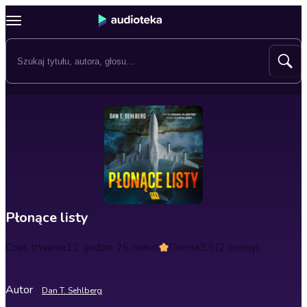
Płonące listy
Czas trwania
12 godzin 26 minut
Ocena
3.5
(2 oceny)
Autor
Dan T. Sehlberg