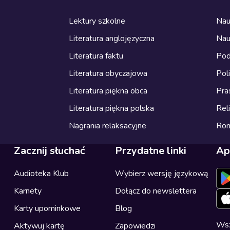
Lektury szkolne
Nau
Literatura anglojęzyczna
Nau
Literatura faktu
Pod
Literatura obyczajowa
Pol
Literatura piękna obca
Pra
Literatura piękna polska
Reli
Nagrania relaksacyjne
Ro
Zacznij słuchać
Przydatne linki
Ap
Audioteka Klub
Wybierz wersję językową
Karnety
Dołącz do newslettera
Karty upominkowe
Blog
Wsz
Aktywuj kartę
Zapowiedzi