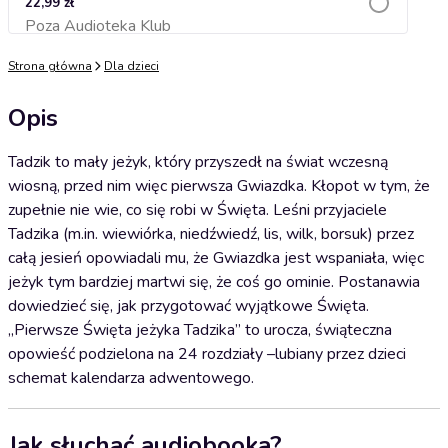
22,99 zł
Poza Audioteka Klub
Dodaj do koszyka
Strona główna
Dla dzieci
Opis
Tadzik to mały jeżyk, który przyszedł na świat wczesną
wiosną, przed nim więc pierwsza Gwiazdka. Kłopot w tym, że
zupełnie nie wie, co się robi w Święta. Leśni przyjaciele
Tadzika (m.in. wiewiórka, niedźwiedź, lis, wilk, borsuk) przez
całą jesień opowiadali mu, że Gwiazdka jest wspaniała, więc
jeżyk tym bardziej martwi się, że coś go ominie. Postanawia
dowiedzieć się, jak przygotować wyjątkowe Święta.
„Pierwsze Święta jeżyka Tadzika” to urocza, świąteczna
opowieść podzielona na 24 rozdziały –lubiany przez dzieci
schemat kalendarza adwentowego.
Jak słuchać audiobooka?