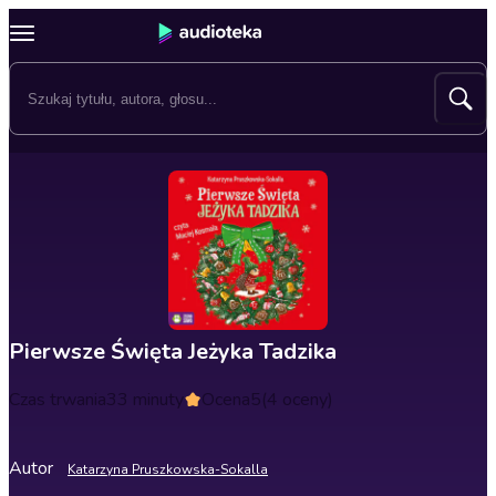
Pierwsze Święta Jeżyka Tadzika
Czas trwania
33 minuty
Ocena
5
(4 oceny)
Autor
Katarzyna Pruszkowska-Sokalla