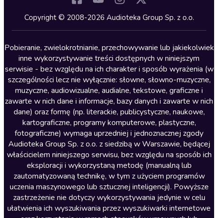
Kryminały
Copyright © 2008-2026 Audioteka Group Sp. z o.o.
Lektury szkolne
Literatura anglojęzyczna
Pobieranie, zwielokrotnianie, przechowywanie lub jakiekolwiek
inne wykorzystywanie treści dostępnych w niniejszym
Literatura faktu
serwisie - bez względu na ich charakter i sposób wyrażenia (w
szczególności lecz nie wyłącznie: słowne, słowno-muzyczne,
Literatura obyczajowa
muzyczne, audiowizualne, audialne, tekstowe, graficzne i
Literatura piękna obca
zawarte w nich dane i informacje, bazy danych i zawarte w nich
dane) oraz formę (np. literackie, publicystyczne, naukowe,
Literatura piękna polska
kartograficzne, programy komputerowe, plastyczne,
Nagrania relaksacyjne
fotograficzne) wymaga uprzedniej i jednoznacznej zgody
Audioteka Group Sp. z o.o. z siedzibą w Warszawie, będącej
Nauka języków
właścicielem niniejszego serwisu, bez względu na sposób ich
Nauki humanistyczne
eksploracji i wykorzystaną metodę (manualną lub
zautomatyzowaną technikę, w tym z użyciem programów
Podcasty i audycje
uczenia maszynowego lub sztucznej inteligencji). Powyższe
Polityka
zastrzeżenie nie dotyczy wykorzystywania jedynie w celu
ułatwienia ich wyszukiwania przez wyszukiwarki internetowe
Prasa