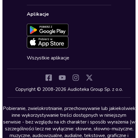
Karnety
Polityka prywatności
Biznes, marketing, ekonomia
Wybierz wersję językową
Karty upominkowe
Ustawienia prywatności
Dla dzieci
Aplikacje
Dołącz do newslettera
Aktywuj kartę
Formularz zgłaszania nielegalnych treści
Dla młodzieży
Blog
Oferta dla firm i bibliotek
Deklaracja dostępności
Erotyczne
Zapowiedzi
Fantastyka
Cykle audiobooków
Horror
Wszystkie aplikacje
Inne języki
Komedia
Kryminały
Copyright © 2008-2026 Audioteka Group Sp. z o.o.
Lektury szkolne
Literatura anglojęzyczna
Pobieranie, zwielokrotnianie, przechowywanie lub jakiekolwiek
inne wykorzystywanie treści dostępnych w niniejszym
Literatura faktu
serwisie - bez względu na ich charakter i sposób wyrażenia (w
szczególności lecz nie wyłącznie: słowne, słowno-muzyczne,
Literatura obyczajowa
muzyczne, audiowizualne, audialne, tekstowe, graficzne i