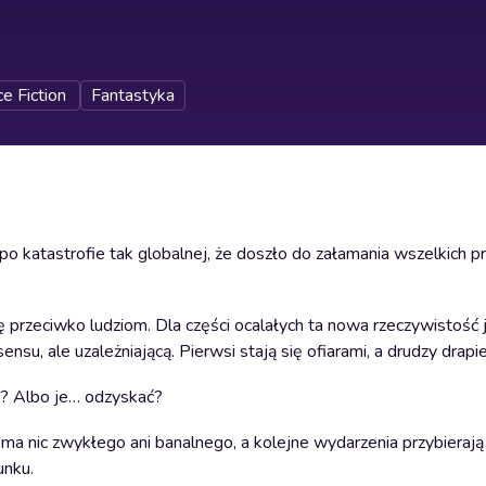
e Fiction
Fantastyka
katastrofie tak globalnej, że doszło do załamania wszelkich pra
 przeciwko ludziom. Dla części ocalałych ta nowa rzeczywistość j
su, ale uzależniającą. Pierwsi stają się ofiarami, a drudzy drapi
o? Albo je… odzyskać?
ma nic zwykłego ani banalnego, a kolejne wydarzenia przybierają
unku.