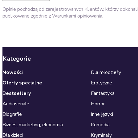
Opinie pochodzą od zarejestrowanych Klientów, którzy dokonali 
publikowane zgodnie z
Warunkami opiniowania
.
Kategorie
Nowości
Dla młodzieży
Oferty specjalne
Erotyczne
Bestsellery
Fantastyka
Audioseriale
Horror
Biografie
Inne języki
Biznes, marketing, ekonomia
Komedia
Dla dzieci
Kryminały