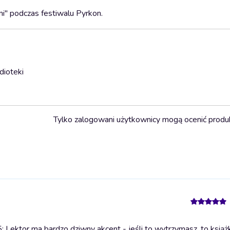
i" podczas festiwalu Pyrkon.
dioteki
Tylko zalogowani użytkownicy mogą ocenić produ
 Lektor ma bardzo dziwny akcent - jeśli to wytrzymasz, to książ