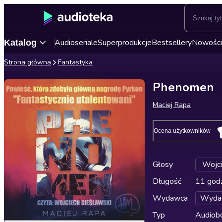
Audioseriale
Superprodukcje
Bestsellery
Nowości
Katalog
Strona główna
Fantastyka
Phenomen
Maciej Rapa
Ocena użytkowników
Głosy
Wojci
Długość
11 godz
Wydawca
Wyda
Typ
Audiobo