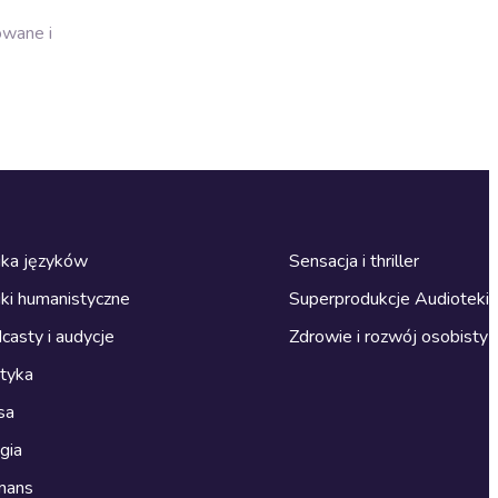
owane i
ka języków
Sensacja i thriller
ki humanistyczne
Superprodukcje Audioteki
casty i audycje
Zdrowie i rozwój osobisty
ityka
sa
gia
mans