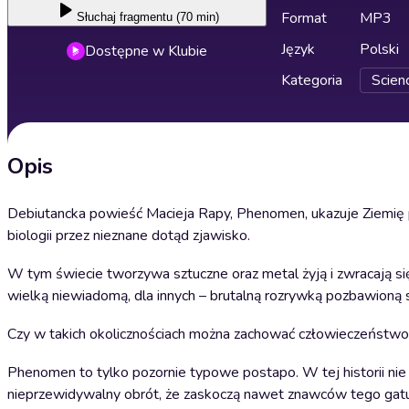
Format
MP3
Słuchaj
fragmentu (70 min)
Język
Polski
Dostępne w Klubie
Kategoria
Scienc
Opis
Debiutancka powieść Macieja Rapy, Phenomen, ukazuje Ziemię po 
biologii przez nieznane dotąd zjawisko.
W tym świecie tworzywa sztuczne oraz metal żyją i zwracają się
wielką niewiadomą, dla innych – brutalną rozrywką pozbawioną sen
Czy w takich okolicznościach można zachować człowieczeństw
Phenomen to tylko pozornie typowe postapo. W tej historii nie 
nieprzewidywalny obrót, że zaskoczą nawet znawców tego gat