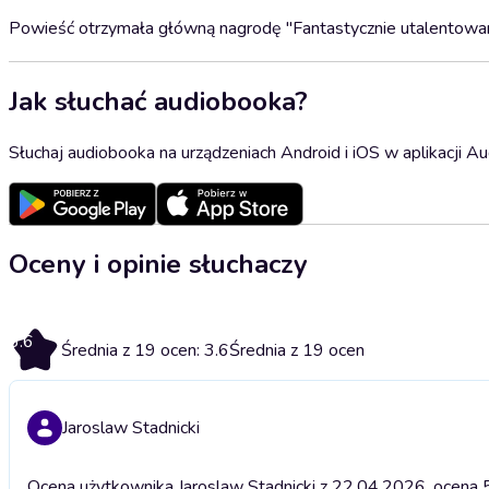
Powieść otrzymała główną nagrodę "Fantastycznie utalentowan
Jak słuchać audiobooka?
Słuchaj audiobooka na urządzeniach Android i iOS w aplikacji Au
Oceny i opinie słuchaczy
3.6
Średnia z 19 ocen: 3.6
Średnia z 19 ocen
Jaroslaw Stadnicki
Ocena użytkownika Jaroslaw Stadnicki z 22.04.2026, ocena 5;