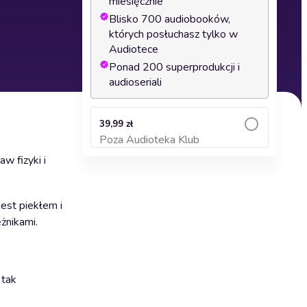
miesięcznie
Blisko 700 audiobooków,
których posłuchasz tylko w
Audiotece
Ponad 200 superprodukcji i
audioseriali
39,99 zł
Poza Audioteka Klub
Dodaj do koszyka
w fizyki i
est piekłem i
eżnikami.
 tak