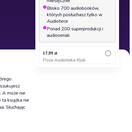
miesięcznie
Blisko 700 audiobooków,
których posłuchasz tylko w
Audiotece
Ponad 200 superprodukcji i
audioseriali
17,99 zł
Poza Audioteka Klub
Dodaj do koszyka
tórego
oszukujesz
. A może nie
ta książka nie
a. Słuchając