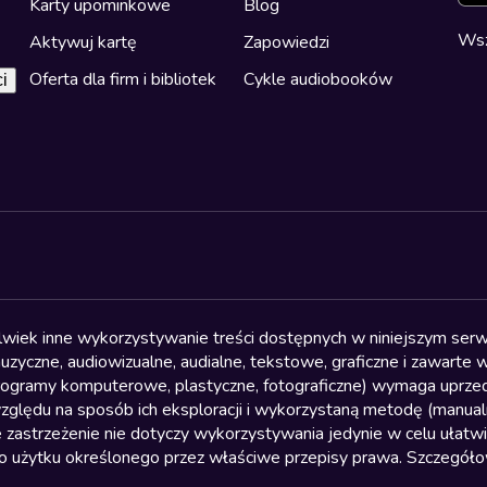
Karty upominkowe
Blog
Wsz
Aktywuj kartę
Zapowiedzi
Oferta dla firm i bibliotek
Cykle audiobooków
i
olwiek inne wykorzystywanie treści dostępnych w niniejszym serwi
yczne, audiowizualne, audialne, tekstowe, graficzne i zawarte w 
, programy komputerowe, plastyczne, fotograficzne) wymaga uprzedn
względu na sposób ich eksploracji i wykorzystaną metodę (manu
 zastrzeżenie nie dotyczy wykorzystywania jedynie w celu ułatw
żytku określonego przez właściwe przepisy prawa. Szczegółowa 