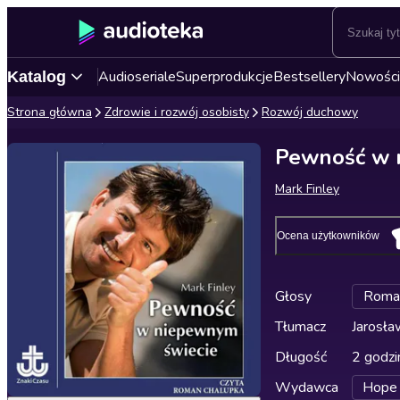
Audioseriale
Superprodukcje
Bestsellery
Nowości
Katalog
Strona główna
Zdrowie i rozwój osobisty
Rozwój duchowy
Pewność w 
Mark Finley
Ocena użytkowników
Głosy
Roman
Tłumacz
Jarosła
Długość
2 godzi
Wydawca
Hope 