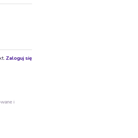
kt.
Zaloguj się
owane i