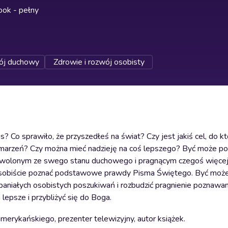
ok - pełny
j duchowy
Zdrowie i rozwój osobisty
? Co sprawiło, że przyszedłeś na świat? Czy jest jakiś cel, do k
ich marzeń? Czy można mieć nadzieję na coś lepszego? Być może p
adowolonym ze swego stanu duchowego i pragnącym czegoś więcej
 osobiście poznać podstawowe prawdy Pisma Świętego. Być może 
niałych osobistych poszukiwań i rozbudzić pragnienie poznawani
 lepsze i przybliżyć się do Boga.
ykańskiego, prezenter telewizyjny, autor książek.