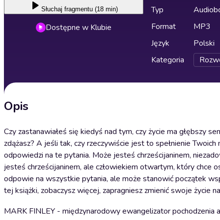
Typ
Audiobo
Słuchaj
fragmentu (18 min)
Format
MP3
Dostępne w Klubie
Język
Polski
Kategoria
Rozwó
Opis
Czy zastanawiałeś się kiedyś nad tym, czy życie ma głębszy sens
zdążasz? A jeśli tak, czy rzeczywiście jest to spełnienie Two
odpowiedzi na te pytania. Może jesteś chrześcijaninem, niez
jesteś chrześcijaninem, ale człowiekiem otwartym, który chce
odpowie na wszystkie pytania, ale może stanowić początek wspa
tej książki, zobaczysz więcej, zapragniesz zmienić swoje życie na
MARK FINLEY - międzynarodowy ewangelizator pochodzenia amer