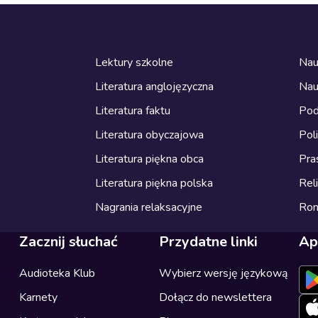
Lektury szkolne
Nau
Literatura anglojęzyczna
Nau
Literatura faktu
Pod
Literatura obyczajowa
Pol
Literatura piękna obca
Pra
Literatura piękna polska
Reli
Nagrania relaksacyjne
Ro
Zacznij słuchać
Przydatne linki
Ap
Audioteka Klub
Wybierz wersję językową
Karnety
Dołącz do newslettera