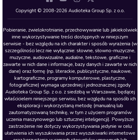
Kryminały
Copyright © 2008-2026 Audioteka Group Sp. z o.o.
Lektury szkolne
Literatura anglojęzyczna
Pobieranie, zwielokrotnianie, przechowywanie lub jakiekolwiek
inne wykorzystywanie treści dostępnych w niniejszym
Literatura faktu
serwisie - bez względu na ich charakter i sposób wyrażenia (w
szczególności lecz nie wyłącznie: słowne, słowno-muzyczne,
Literatura obyczajowa
muzyczne, audiowizualne, audialne, tekstowe, graficzne i
Literatura piękna obca
zawarte w nich dane i informacje, bazy danych i zawarte w nich
dane) oraz formę (np. literackie, publicystyczne, naukowe,
Literatura piękna polska
kartograficzne, programy komputerowe, plastyczne,
Nagrania relaksacyjne
fotograficzne) wymaga uprzedniej i jednoznacznej zgody
Audioteka Group Sp. z o.o. z siedzibą w Warszawie, będącej
Nauka języków
właścicielem niniejszego serwisu, bez względu na sposób ich
Nauki humanistyczne
eksploracji i wykorzystaną metodę (manualną lub
zautomatyzowaną technikę, w tym z użyciem programów
Podcasty i audycje
uczenia maszynowego lub sztucznej inteligencji). Powyższe
Polityka
zastrzeżenie nie dotyczy wykorzystywania jedynie w celu
ułatwienia ich wyszukiwania przez wyszukiwarki internetowe
Prasa