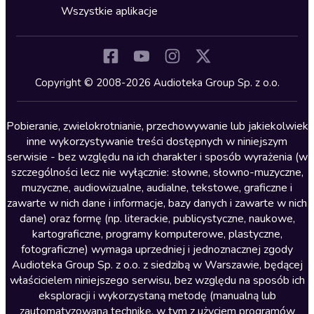
Horror
Wszystkie aplikacje
Inne języki
Komedia
Kryminały
Copyright © 2008-2026 Audioteka Group Sp. z o.o.
Lektury szkolne
Literatura anglojęzyczna
Pobieranie, zwielokrotnianie, przechowywanie lub jakiekolwiek
inne wykorzystywanie treści dostępnych w niniejszym
Literatura faktu
serwisie - bez względu na ich charakter i sposób wyrażenia (w
szczególności lecz nie wyłącznie: słowne, słowno-muzyczne,
Literatura obyczajowa
muzyczne, audiowizualne, audialne, tekstowe, graficzne i
Literatura piękna obca
zawarte w nich dane i informacje, bazy danych i zawarte w nich
dane) oraz formę (np. literackie, publicystyczne, naukowe,
Literatura piękna polska
kartograficzne, programy komputerowe, plastyczne,
Nagrania relaksacyjne
fotograficzne) wymaga uprzedniej i jednoznacznej zgody
Audioteka Group Sp. z o.o. z siedzibą w Warszawie, będącej
Nauka języków
właścicielem niniejszego serwisu, bez względu na sposób ich
Nauki humanistyczne
eksploracji i wykorzystaną metodę (manualną lub
zautomatyzowaną technikę, w tym z użyciem programów