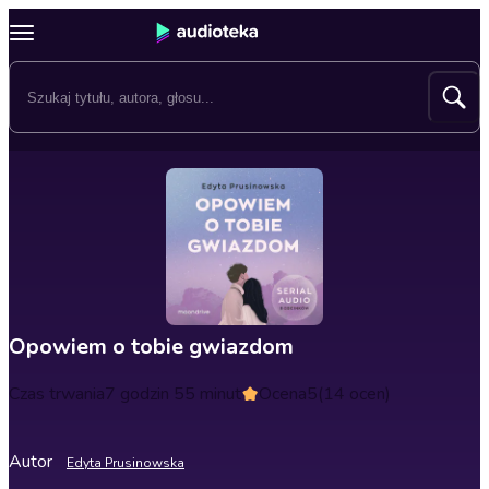
Opowiem o tobie gwiazdom
Czas trwania
7 godzin 55 minut
Ocena
5
(14 ocen)
Autor
Edyta Prusinowska