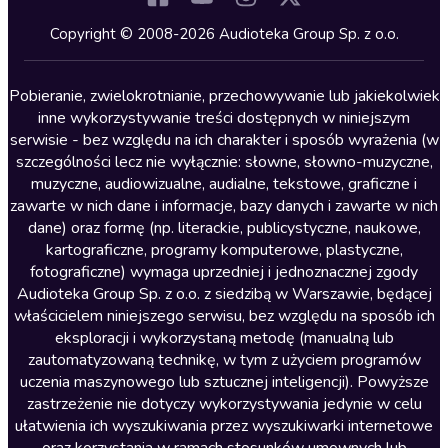
Kryminały
Copyright © 2008-2026 Audioteka Group Sp. z o.o.
Lektury szkolne
Literatura anglojęzyczna
Pobieranie, zwielokrotnianie, przechowywanie lub jakiekolwiek
inne wykorzystywanie treści dostępnych w niniejszym
Literatura faktu
serwisie - bez względu na ich charakter i sposób wyrażenia (w
szczególności lecz nie wyłącznie: słowne, słowno-muzyczne,
Literatura obyczajowa
muzyczne, audiowizualne, audialne, tekstowe, graficzne i
Literatura piękna obca
zawarte w nich dane i informacje, bazy danych i zawarte w nich
dane) oraz formę (np. literackie, publicystyczne, naukowe,
Literatura piękna polska
kartograficzne, programy komputerowe, plastyczne,
Nagrania relaksacyjne
fotograficzne) wymaga uprzedniej i jednoznacznej zgody
Audioteka Group Sp. z o.o. z siedzibą w Warszawie, będącej
Nauka języków
właścicielem niniejszego serwisu, bez względu na sposób ich
Nauki humanistyczne
eksploracji i wykorzystaną metodę (manualną lub
zautomatyzowaną technikę, w tym z użyciem programów
Podcasty i audycje
uczenia maszynowego lub sztucznej inteligencji). Powyższe
Polityka
zastrzeżenie nie dotyczy wykorzystywania jedynie w celu
ułatwienia ich wyszukiwania przez wyszukiwarki internetowe
Prasa