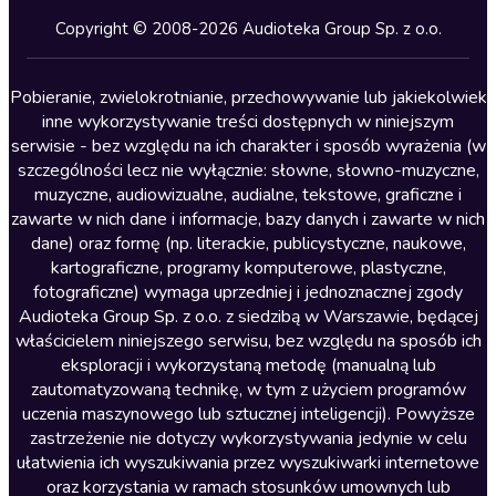
Kryminały
Copyright © 2008-2026 Audioteka Group Sp. z o.o.
Lektury szkolne
Literatura anglojęzyczna
Pobieranie, zwielokrotnianie, przechowywanie lub jakiekolwiek
inne wykorzystywanie treści dostępnych w niniejszym
Literatura faktu
serwisie - bez względu na ich charakter i sposób wyrażenia (w
szczególności lecz nie wyłącznie: słowne, słowno-muzyczne,
Literatura obyczajowa
muzyczne, audiowizualne, audialne, tekstowe, graficzne i
Literatura piękna obca
zawarte w nich dane i informacje, bazy danych i zawarte w nich
dane) oraz formę (np. literackie, publicystyczne, naukowe,
Literatura piękna polska
kartograficzne, programy komputerowe, plastyczne,
Nagrania relaksacyjne
fotograficzne) wymaga uprzedniej i jednoznacznej zgody
Audioteka Group Sp. z o.o. z siedzibą w Warszawie, będącej
Nauka języków
właścicielem niniejszego serwisu, bez względu na sposób ich
Nauki humanistyczne
eksploracji i wykorzystaną metodę (manualną lub
zautomatyzowaną technikę, w tym z użyciem programów
Podcasty i audycje
uczenia maszynowego lub sztucznej inteligencji). Powyższe
Polityka
zastrzeżenie nie dotyczy wykorzystywania jedynie w celu
ułatwienia ich wyszukiwania przez wyszukiwarki internetowe
Prasa
oraz korzystania w ramach stosunków umownych lub