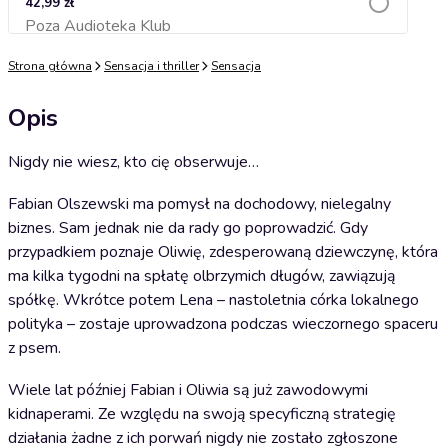
42,99 zł
Poza Audioteka Klub
Dodaj do koszyka
Strona główna
Sensacja i thriller
Sensacja
Opis
Nigdy nie wiesz, kto cię obserwuje…
Fabian Olszewski ma pomysł na dochodowy, nielegalny
biznes. Sam jednak nie da rady go poprowadzić. Gdy
przypadkiem poznaje Oliwię, zdesperowaną dziewczynę, która
ma kilka tygodni na spłatę olbrzymich długów, zawiązują
spółkę. Wkrótce potem Lena – nastoletnia córka lokalnego
polityka – zostaje uprowadzona podczas wieczornego spaceru
z psem.
Wiele lat później Fabian i Oliwia są już zawodowymi
kidnaperami. Ze względu na swoją specyficzną strategię
działania żadne z ich porwań nigdy nie zostało zgłoszone