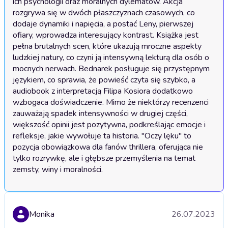
ich psychologii oraz moralnych dylematów. Akcja 
rozgrywa się w dwóch płaszczyznach czasowych, co 
dodaje dynamiki i napięcia, a postać Leny, pierwszej 
ofiary, wprowadza interesujący kontrast. Książka jest 
pełna brutalnych scen, które ukazują mroczne aspekty 
ludzkiej natury, co czyni ją intensywną lekturą dla osób o 
mocnych nerwach. Bednarek posługuje się przystępnym 
językiem, co sprawia, że powieść czyta się szybko, a 
audiobook z interpretacją Filipa Kosiora dodatkowo 
wzbogaca doświadczenie. Mimo że niektórzy recenzenci 
zauważają spadek intensywności w drugiej części, 
większość opinii jest pozytywna, podkreślając emocje i 
refleksje, jakie wywołuje ta historia. "Oczy lęku" to 
pozycja obowiązkowa dla fanów thrillera, oferująca nie 
tylko rozrywkę, ale i głębsze przemyślenia na temat 
zemsty, winy i moralności.
Monika
26.07.2023