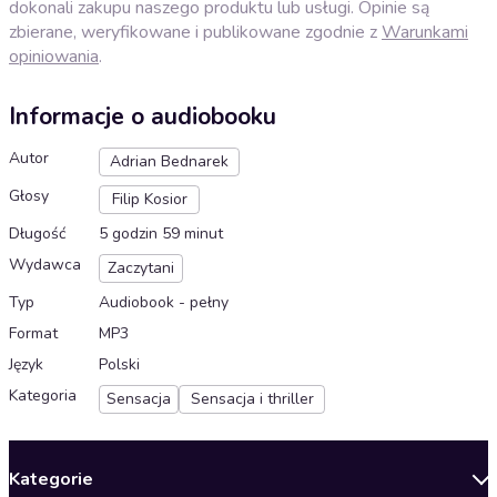
dokonali zakupu naszego produktu lub usługi. Opinie są
zbierane, weryfikowane i publikowane zgodnie z
Warunkami
opiniowania
.
Informacje o audiobooku
Autor
Adrian Bednarek
Głosy
Filip Kosior
Długość
5 godzin 59 minut
Wydawca
Zaczytani
Typ
Audiobook - pełny
Format
MP3
Język
Polski
Kategoria
Sensacja
Sensacja i thriller
Kategorie