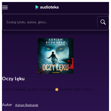
Oczy lęku
Czas trwania
5 godzin 59 minut
Ocena
4.4
(66 ocen)
Autor
Adrian Bednarek