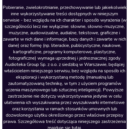
Literatura anglojęzyczna
Pobieranie, zwielokrotnianie, przechowywanie lub jakiekolwiek
inne wykorzystywanie treści dostępnych w niniejszym
Literatura faktu
serwisie - bez względu na ich charakter i sposób wyrażenia (w
szczególności lecz nie wyłącznie: słowne, słowno-muzyczne,
Literatura obyczajowa
muzyczne, audiowizualne, audialne, tekstowe, graficzne i
Literatura piękna obca
zawarte w nich dane i informacje, bazy danych i zawarte w nich
dane) oraz formę (np. literackie, publicystyczne, naukowe,
Literatura piękna polska
kartograficzne, programy komputerowe, plastyczne,
Nagrania relaksacyjne
fotograficzne) wymaga uprzedniej i jednoznacznej zgody
Audioteka Group Sp. z o.o. z siedzibą w Warszawie, będącej
Nauka języków
właścicielem niniejszego serwisu, bez względu na sposób ich
Nauki humanistyczne
eksploracji i wykorzystaną metodę (manualną lub
zautomatyzowaną technikę, w tym z użyciem programów
Podcasty i audycje
uczenia maszynowego lub sztucznej inteligencji). Powyższe
Polityka
zastrzeżenie nie dotyczy wykorzystywania jedynie w celu
ułatwienia ich wyszukiwania przez wyszukiwarki internetowe
Prasa
oraz korzystania w ramach stosunków umownych lub
Religia
dozwolonego użytku określonego przez właściwe przepisy
prawa. Szczegółowa treść dotycząca niniejszego zastrzeżenia
Romans
znajduje się
tutaj
.