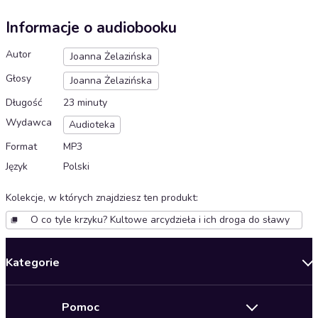
Informacje o audiobooku
Autor
Joanna Żelazińska
Głosy
Joanna Żelazińska
Długość
23 minuty
Wydawca
Audioteka
Format
MP3
Język
Polski
Kolekcje, w których znajdziesz ten produkt
:
O co tyle krzyku? Kultowe arcydzieła i ich droga do sławy
Kategorie
Nowości
Pomoc
Oferty specjalne