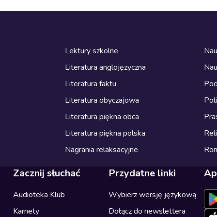
Lektury szkolne
Nau
Literatura anglojęzyczna
Nau
Literatura faktu
Pod
Literatura obyczajowa
Pol
Literatura piękna obca
Pra
Literatura piękna polska
Reli
Nagrania relaksacyjne
Ro
Zacznij słuchać
Przydatne linki
Ap
Audioteka Klub
Wybierz wersję językową
Karnety
Dołącz do newslettera