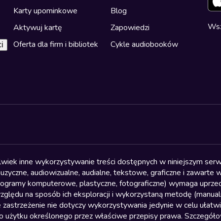
Karty upominkowe
Blog
Wsz
Aktywuj kartę
Zapowiedzi
Oferta dla firm i bibliotek
Cykle audiobooków
i
olwiek inne wykorzystywanie treści dostępnych w niniejszym serwi
yczne, audiowizualne, audialne, tekstowe, graficzne i zawarte w 
, programy komputerowe, plastyczne, fotograficzne) wymaga uprzedn
względu na sposób ich eksploracji i wykorzystaną metodę (manu
 zastrzeżenie nie dotyczy wykorzystywania jedynie w celu ułatw
żytku określonego przez właściwe przepisy prawa. Szczegółowa 