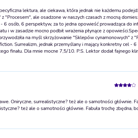
ecyficzna lektura, ale ciekawa, która jednak nie każdemu podejdz
z "Procesem", ale osadzone w naszych czasach z mocną domies
el - 6 osób, 6 perspektyw, za to jedna opowieść prowadząca do i
matu i w zasadzie mocno podbił wrażenia płynące z opowieści.
Spec
Mi przywodziła na myśl skrzyżowanie "Sklepów cynamonowych" z 
tion. Surrealizm, jednak przemyślany i mający konkretny cel - 6
go finału. Dla mnie mocne 7,5/10. P.S. Lektor dodał fajnego kli
e. Oniryczne, surrealistyczne? też ale o samotności głównie. F
listyczne? też ale o samotności głównie. Fabuła trochę zbędna, b