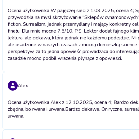
Ocena użytkownika W pajęczej sieci z 1.09.2025, ocena 4; Sp
przywodziła na myśl skrzyżowanie "Sklepów cynamonowych" 
fiction. Surrealizm, jednak przemyślany i mający konkretny c
finału. Dla mnie mocne 7,5/10. P.S. Lektor dodał fajnego kli
lektura, ale ciekawa, która jednak nie każdemu podejdzie. 
ale osadzone w naszych czasach z mocną domieszką science fic
perspektyw, za to jedna opowieść prowadząca do interesujące
zasadzie mocno podbił wrażenia płynące z opowieści.
Alex
Ocena użytkownika Alex z 12.10.2025, ocena 4; Bardzo ciekaw
zbędna, bo rwana i urwana.
Bardzo ciekawe. Oniryczne, surrea
urwana.