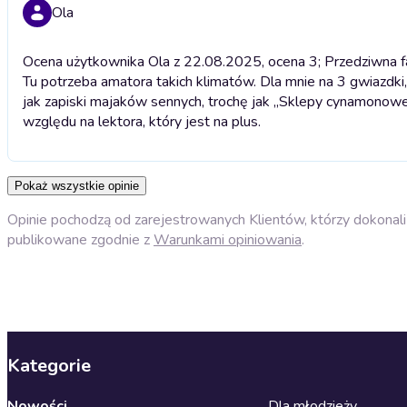
Ola
Ocena użytkownika Ola z 22.08.2025, ocena 3; Przedziwna fa
Tu potrzeba amatora takich klimatów. Dla mnie na 3 gwiazdki, a
jak zapiski majaków sennych, trochę jak ,,Sklepy cynamonowe"
względu na lektora, który jest na plus.
Pokaż wszystkie opinie
Opinie pochodzą od zarejestrowanych Klientów, którzy dokonali 
publikowane zgodnie z
Warunkami opiniowania
.
Kategorie
Nowości
Dla młodzieży