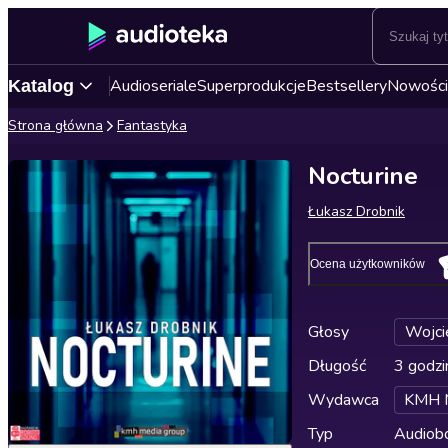
Audioseriale
Superprodukcje
Bestsellery
Nowości
Katalog
Strona główna
Fantastyka
Nocturine
Łukasz Drobnik
Ocena użytkowników
Głosy
Wojci
Długość
3 godzi
Wydawca
KMH M
Typ
Audiobo