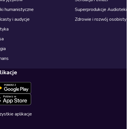
ki humanistyczne
Superprodukcje Audioteki
casty i audycje
Zdrowie i rozwój osobisty
ityka
sa
gia
mans
likacje
ystkie aplikacje