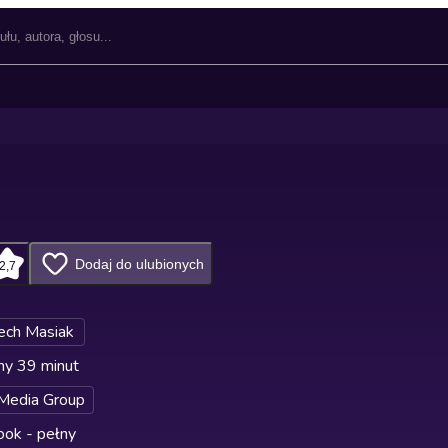
Dodaj do ulubionych
2,7
ech Masiak
ny 39 minut
edia Group
ok - pełny