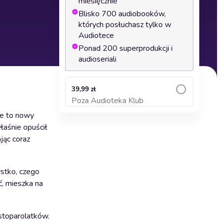
miesięcznie
Blisko 700 audiobooków,
których posłuchasz tylko w
Audiotece
Ponad 200 superprodukcji i
audioseriali
39,99 zł
Poza Audioteka Klub
Dodaj do koszyka
że to nowy
łaśnie opuścił
jąc coraz
ystko, czego
ć, mieszka na
estoparolatków.