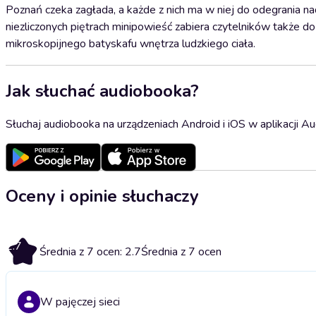
Poznań czeka zagłada, a każde z nich ma w niej do odegrania 
niezliczonych piętrach minipowieść zabiera czytelników takż
mikroskopijnego batyskafu wnętrza ludzkiego ciała.
Jak słuchać audiobooka?
Słuchaj audiobooka na urządzeniach Android i iOS w aplikacji Au
Oceny i opinie słuchaczy
2.7
Średnia z 7 ocen: 2.7
Średnia z 7 ocen
W pajęczej sieci