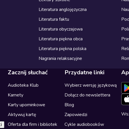
Literatura anglojęzyczna
Nau
Literatura faktu
Pod
Literatura obyczajowa
Pol
Literatura piękna obca
Pra
Literatura piękna polska
Reli
Nagrania relaksacyjne
Ro
Zacznij słuchać
Przydatne linki
Ap
Audioteka Klub
Wybierz wersję językową
Karnety
Dołącz do newslettera
Karty upominkowe
Blog
Wsz
Aktywuj kartę
Zapowiedzi
Oferta dla firm i bibliotek
Cykle audiobooków
i