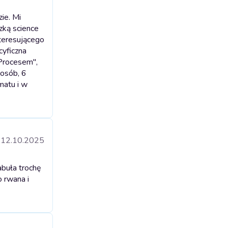
ie. Mi
zką science
nteresującego
yficzna
"Procesem",
 osób, 6
matu i w
12.10.2025
abuła trochę
o rwana i