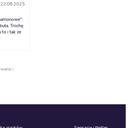
22.08.2025
cynamonowe".
buła. Trochę
to i tak ze
owane i
ka języków
Sensacja i thriller