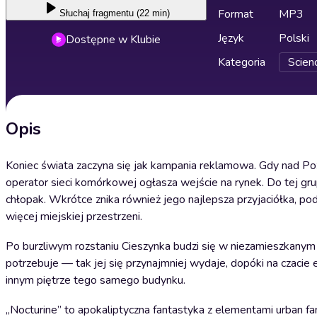
Format
MP3
Słuchaj
fragmentu (22 min)
Język
Polski
Dostępne w Klubie
Kategoria
Scienc
Opis
Koniec świata zaczyna się jak kampania reklamowa. Gdy nad Poz
operator sieci komórkowej ogłasza wejście na rynek. Do tej g
chłopak. Wkrótce znika również jego najlepsza przyjaciółka, pod
więcej miejskiej przestrzeni.
Po burzliwym rozstaniu Cieszynka budzi się w niezamieszkanym 
potrzebuje — tak jej się przynajmniej wydaje, dopóki na czacie
innym piętrze tego samego budynku.
„Nocturine” to apokaliptyczna fantastyka z elementami urban fan