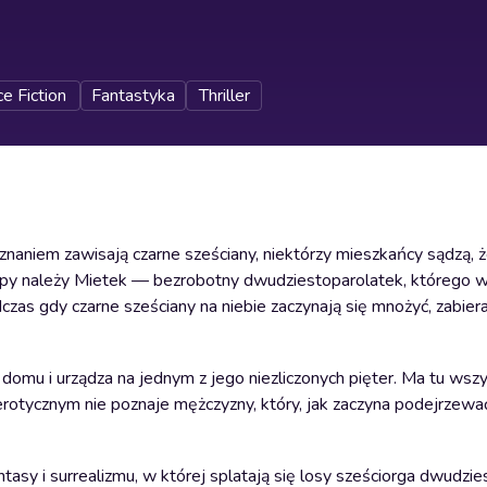
e Fiction
Fantastyka
Thriller
naniem zawisają czarne sześciany, niektórzy mieszkańcy sądzą, 
rupy należy Mietek — bezrobotny dwudziestoparolatek, którego w
czas gdy czarne sześciany na niebie zaczynają się mnożyć, zabiera
domu i urządza na jednym z jego niezliczonych pięter. Ma tu wsz
 erotycznym nie poznaje mężczyzny, który, jak zaczyna podejrzewa
tasy i surrealizmu, w której splatają się losy sześciorga dwudzi