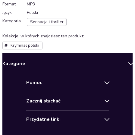
Format
MP3
Język
Polski
Kategoria
Sensacja i thriller
Kolekcje, w których znajdziesz ten produkt
:
Kryminał polski
Kategorie
Nowości
Pomoc
Oferty specjalne
Kontakt
Bestsellery
Zacznij słuchać
Pomoc
Audioseriale
Audioteka Klub
Regulamin
Biografie
Przydatne linki
Karnety
Polityka prywatności
Biznes, marketing, ekonomia
Wybierz wersję językową
Karty upominkowe