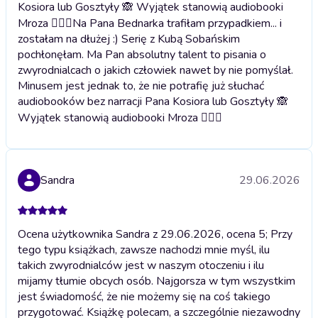
Kosiora lub Gosztyły 🙈 Wyjątek stanowią audiobooki
Mroza 🤦🏼‍♀️
Na Pana Bednarka trafiłam przypadkiem... i
zostałam na dłużej :) Serię z Kubą Sobańskim
pochłonęłam. Ma Pan absolutny talent to pisania o
zwyrodnialcach o jakich człowiek nawet by nie pomyślał.
Minusem jest jednak to, że nie potrafię już słuchać
audiobooków bez narracji Pana Kosiora lub Gosztyły 🙈
Wyjątek stanowią audiobooki Mroza 🤦🏼‍♀️
Sandra
29.06.2026
Ocena użytkownika Sandra z 29.06.2026, ocena 5; Przy
tego typu książkach, zawsze nachodzi mnie myśl, ilu
takich zwyrodnialców jest w naszym otoczeniu i ilu
mijamy tłumie obcych osób. Najgorsza w tym wszystkim
jest świadomość, że nie możemy się na coś takiego
przygotować. Książkę polecam, a szczególnie niezawodny