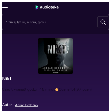
Nikt
Czas trwania
9 godzin 45 minut
Ocena
4.4
(97 ocen)
Autor
Adrian Bednarek