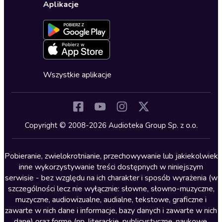
Ustawienia prywatności
Dla dzieci
Aplikacje
Dołącz do newslettera
Aktywuj kartę
Formularz zgłaszania nielegalnych treści
Dla młodzieży
Blog
Oferta dla firm i bibliotek
Deklaracja dostępności
Erotyczne
Zapowiedzi
Fantastyka
Cykle audiobooków
Horror
Wszystkie aplikacje
Inne języki
Komedia
Kryminały
Copyright © 2008-2026 Audioteka Group Sp. z o.o.
Lektury szkolne
Literatura anglojęzyczna
Pobieranie, zwielokrotnianie, przechowywanie lub jakiekolwiek
inne wykorzystywanie treści dostępnych w niniejszym
Literatura faktu
serwisie - bez względu na ich charakter i sposób wyrażenia (w
szczególności lecz nie wyłącznie: słowne, słowno-muzyczne,
Literatura obyczajowa
muzyczne, audiowizualne, audialne, tekstowe, graficzne i
Literatura piękna obca
zawarte w nich dane i informacje, bazy danych i zawarte w nich
dane) oraz formę (np. literackie, publicystyczne, naukowe,