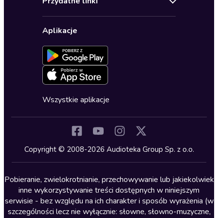
Przydatne linki
Karnety
Polityka prywatności
Biznes, marketing, ekonomia
Wybierz wersję językową
Karty upominkowe
Ustawienia prywatności
Dla dzieci
Aplikacje
Dołącz do newslettera
Aktywuj kartę
Formularz zgłaszania nielegalnych treści
Dla młodzieży
Blog
Oferta dla firm i bibliotek
Deklaracja dostępności
Erotyczne
Zapowiedzi
Fantastyka
Cykle audiobooków
Horror
Wszystkie aplikacje
Inne języki
Komedia
Kryminały
Copyright © 2008-2026 Audioteka Group Sp. z o.o.
Lektury szkolne
Literatura anglojęzyczna
Pobieranie, zwielokrotnianie, przechowywanie lub jakiekolwiek
inne wykorzystywanie treści dostępnych w niniejszym
Literatura faktu
serwisie - bez względu na ich charakter i sposób wyrażenia (w
szczególności lecz nie wyłącznie: słowne, słowno-muzyczne,
Literatura obyczajowa