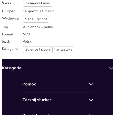
Głosy
Grzegorz Feluś
Długość
16 godzin 14 minut
Wydawca
Saga Egmont
Typ
Audiobook - pełny
Format
MP3
Język
Polski
Kategoria
Science Fiction
Fantastyka
Kategorie
Nowości
Pomoc
Oferty specjalne
Kontakt
Bestsellery
Zacznij słuchać
Pomoc
Audioseriale
Audioteka Klub
Regulamin
Biografie