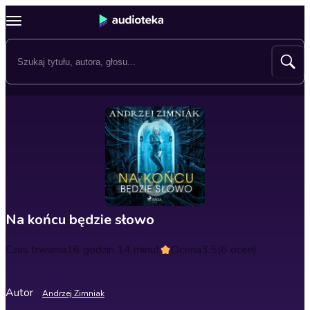
Na końcu będzie słowo
Czas trwania
16 godzin 14 minut
Ocena
3.5
(6 ocen)
Autor
Andrzej Zimniak