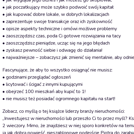
• jak wygląda jego biznes i jak możesz go skopiować
• jak poczatkujący może szybko podwoić swój kapitał
• jak kupować dobre lokale, w dobrych lokalizacjach
• zaprezentuje swoje transakcje oraz ich zyskowność
• opisze aspekty techniczne i omówi możliwe problemy
• zaoszczędzisz czas, poda Ci gotowe rozwiązania na tacy
• zaoszczędzisz pieniądze, ucząc się na jego błędach
• zyskasz pewność siebie i odwagę do działania!
• najważniejsze – zobaczysz jak zmienić się mentalnie, aby odni
Fascynujące, że aby to wszystko osiągnąć nie musisz:
• godzinami przeglądać ogłoszeń
• licytować i ścigać z innymi kupującymi
• obejrzeć 100 mieszkań aby kupić to 1!
• nie musisz też posiadać ogromnego kapitału na start!
Zobacz, co myślą o tej książce liderzy branży nieruchomości:
„Inwestujesz w nieruchomości lub przeszło Ci to przez myśl? K
2 wieczory. Mimo, że znajdziesz w niej sporo konkretów na tema
ją jak dobrą powieść. nieszablonowe podejście Piotra do zarabi