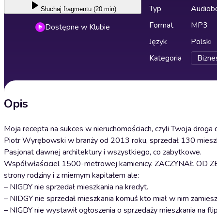
Typ
Audiobo
Słuchaj
fragmentu (20 min)
Format
MP3
Dostępne w Klubie
Język
Polski
Kategoria
Bizne
Opis
Moja recepta na sukces w nieruchomościach, czyli Twoja droga
Piotr Wyrębowski w branży od 2013 roku, sprzedał 130 mieszka
Pasjonat dawnej architektury i wszystkiego, co zabytkowe.
Współwłaściciel 1500-metrowej kamienicy. ZACZYNAŁ OD ZERA,
strony rodziny i z miernym kapitałem ale:
– NIGDY nie sprzedał mieszkania na kredyt.
– NIDGY nie sprzedał mieszkania komuś kto miał w nim zamiesz
– NIGDY nie wystawił ogłoszenia o sprzedaży mieszkania na flip