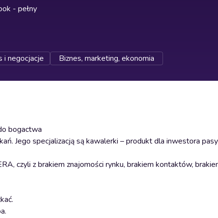
ok - pełny
s i negocjacje
Biznes, marketing, ekonomia
 do bogactwa
ń. Jego specjalizacją są kawalerki – produkt dla inwestora pa
 czyli z brakiem znajomości rynku, brakiem kontaktów, brakie
kać.
a.