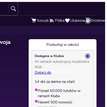
Koszyk
Półka
Ulubione
Ostatnie
woja
Posłuchaj w całości
Dostępne w Klubie
W ramach subskrypcji Audioteka
Klub
Dołącz do
14 dni za darmo na start
Ponad 50.000 tytułów w
ramach Klubu
Nawet 500 nowości