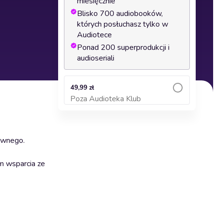
miesięcznie
Blisko 700 audiobooków,
których posłuchasz tylko w
Audiotece
Ponad 200 superprodukcji i
audioseriali
49,99 zł
Poza Audioteka Klub
Dodaj do koszyka
sywnego.
m wsparcia ze