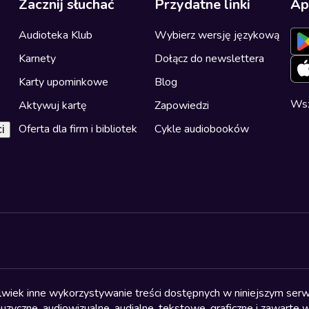
Zacznij słuchać
Przydatne linki
Ap
Audioteka Klub
Wybierz wersję językową
Karnety
Dołącz do newslettera
Karty upominkowe
Blog
Wsz
Aktywuj kartę
Zapowiedzi
Oferta dla firm i bibliotek
Cykle audiobooków
i
olwiek inne wykorzystywanie treści dostępnych w niniejszym serwi
yczne, audiowizualne, audialne, tekstowe, graficzne i zawarte w 