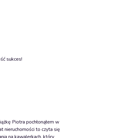
eść sukces!
siążkę Piotra pochłonąłem w
t nieruchomości to czyta się
ania na kawalerkach, który