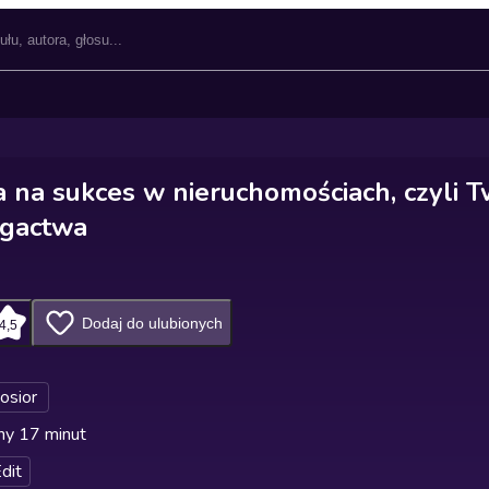
a na sukces w nieruchomościach, czyli T
ogactwa
Dodaj do ulubionych
4,5
Kosior
ny 17 minut
dit