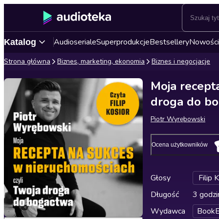
Audioseriale
Superprodukcje
Bestsellery
Nowości
Katalog
Strona główna
Biznes, marketing, ekonomia
Biznes i negocjacje
Moja recept
droga do b
Piotr Wyrębowski
Ocena użytkowników
Głosy
Filip 
Długość
3 godzi
Wydawca
BookE