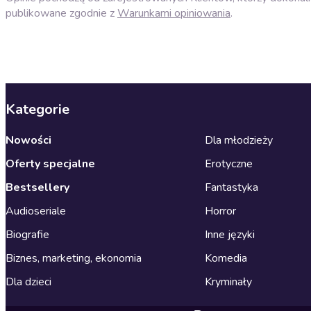
publikowane zgodnie z
Warunkami opiniowania
.
Kategorie
Nowości
Dla młodzieży
Oferty specjalne
Erotyczne
Bestsellery
Fantastyka
Audioseriale
Horror
Biografie
Inne języki
Biznes, marketing, ekonomia
Komedia
Dla dzieci
Kryminały