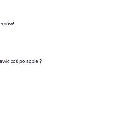
blemów!
awić coś po sobie ?