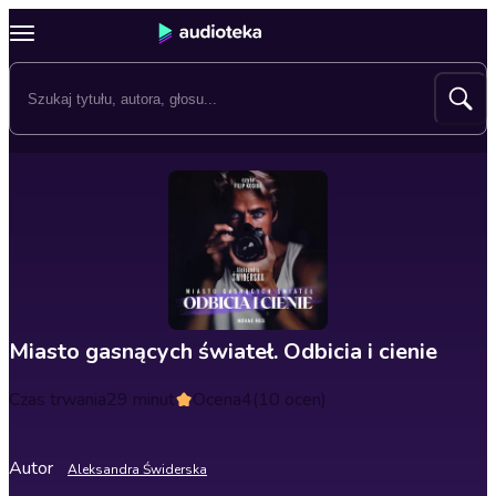
Miasto gasnących świateł. Odbicia i cienie
Czas trwania
29 minut
Ocena
4
(10 ocen)
Autor
Aleksandra Świderska