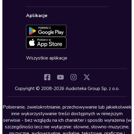
Karnety
Polityka prywatności
Biznes, marketing, ekonomia
Wybierz wersję językową
Karty upominkowe
Ustawienia prywatności
Dla dzieci
Aplikacje
Dołącz do newslettera
Aktywuj kartę
Formularz zgłaszania nielegalnych treści
Dla młodzieży
Blog
Oferta dla firm i bibliotek
Deklaracja dostępności
Erotyczne
Zapowiedzi
Fantastyka
Cykle audiobooków
Horror
Wszystkie aplikacje
Inne języki
Komedia
Kryminały
Copyright © 2008-2026 Audioteka Group Sp. z o.o.
Lektury szkolne
Literatura anglojęzyczna
Pobieranie, zwielokrotnianie, przechowywanie lub jakiekolwiek
inne wykorzystywanie treści dostępnych w niniejszym
Literatura faktu
serwisie - bez względu na ich charakter i sposób wyrażenia (w
szczególności lecz nie wyłącznie: słowne, słowno-muzyczne,
Literatura obyczajowa
muzyczne, audiowizualne, audialne, tekstowe, graficzne i