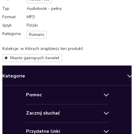
Typ
Audiobook - pełny
Format
MP3
Język
Polski
Kategoria
Romans
Kolekcje, w których znajdziesz ten produkt
:
Miasto gasnących świateł
Kategorie
Nowości
Pomoc
Oferty specjalne
Kontakt
Bestsellery
Zacznij słuchać
Pomoc
Audioseriale
Audioteka Klub
Regulamin
Biografie
Przydatne linki