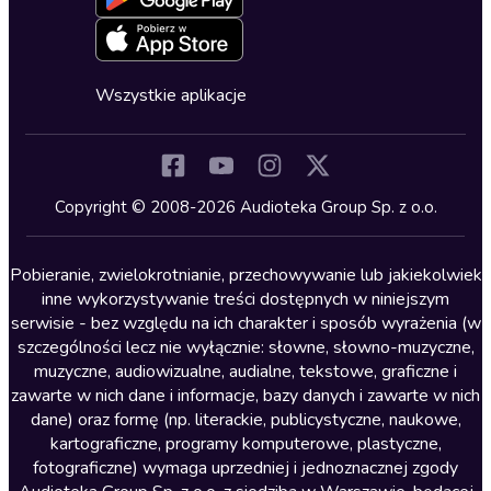
Oferta dla firm i bibliotek
Deklaracja dostępności
Erotyczne
Zapowiedzi
Fantastyka
Cykle audiobooków
Horror
Wszystkie aplikacje
Inne języki
Komedia
Kryminały
Copyright © 2008-2026 Audioteka Group Sp. z o.o.
Lektury szkolne
Literatura anglojęzyczna
Pobieranie, zwielokrotnianie, przechowywanie lub jakiekolwiek
inne wykorzystywanie treści dostępnych w niniejszym
Literatura faktu
serwisie - bez względu na ich charakter i sposób wyrażenia (w
szczególności lecz nie wyłącznie: słowne, słowno-muzyczne,
Literatura obyczajowa
muzyczne, audiowizualne, audialne, tekstowe, graficzne i
Literatura piękna obca
zawarte w nich dane i informacje, bazy danych i zawarte w nich
dane) oraz formę (np. literackie, publicystyczne, naukowe,
Literatura piękna polska
kartograficzne, programy komputerowe, plastyczne,
Nagrania relaksacyjne
fotograficzne) wymaga uprzedniej i jednoznacznej zgody