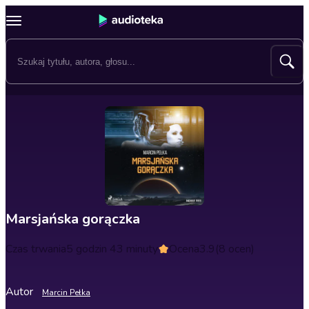
Marsjańska gorączka
Czas trwania
5 godzin 43 minuty
Ocena
3.9
(8 ocen)
Autor
Marcin Pełka