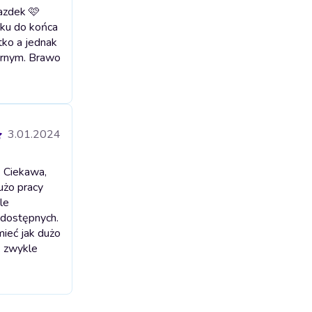
azdek 🩷
tku do końca
tko a jednak
karnym. Brawo
3.01.2024
. Ciekawa,
użo pracy
le
 dostępnych.
mieć jak dużo
k zwykle