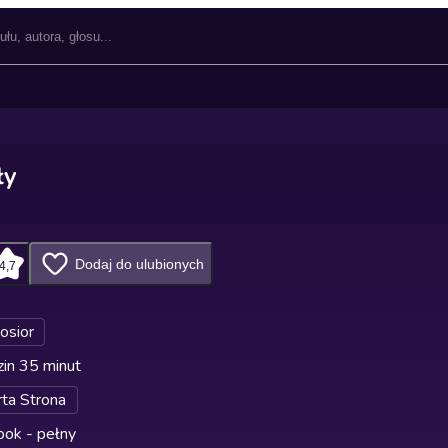
ły
Dodaj do ulubionych
4,7
Kosior
in 35 minut
ta Strona
ok - pełny