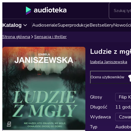
Audioseriale
Superprodukcje
Bestsellery
Nowości
Katalog
Strona główna
Sensacja i thriller
Ludzie z mg
Izabela Janiszewska
Ocena użytkowników
Głosy
Filip 
Długość
11 godz
Wydawca
Czwar
Typ
Audiobo