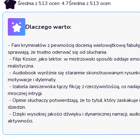
4.7
Średnia z 513 ocen: 4.7
Średnia z 513 ocen
Dlaczego warto:
- Fani kryminałów z pewnością docenią wielowątkową fabułę, 
sprawiają, że trudno oderwać się od słuchania.

 - Filip Kosior, jako lektor, w mistrzowski sposób oddaje emocje postaci, co sprawia, że historia staje się jeszcze bardziej wciągająca i 
realistyczna.

 - Audiobook wyróżnia się starannie skonstruowanym rysunkiem psychologicznym bohaterów, co pozwala słuchaczowi lepiej zrozumieć ich 
motywacje i dylematy.

 - Izabela Janiszewska łączy fikcję z rzeczywistością, co nadaje opowieści autentyczności i sprawia, że słuchacz czuje się częścią tej 
mrocznej intrygi.

 - Opinie słuchaczy potwierdzają, że to tytuł, który zaskakuje i angażuje, a jego jakość została doceniona przez specjalistów z różnych 
dziedzin.

 - Dzięki wysokiej jakości dźwięku i dynamicznej narracji, audiobook jest idealnym wyborem na długie wieczory lub podczas codziennych 
aktywności.