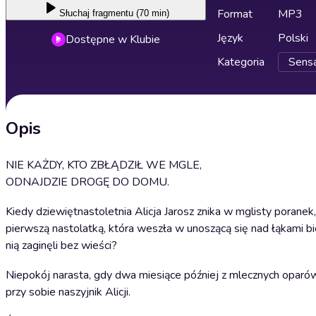
Format
MP3
Słuchaj
fragmentu (70 min)
Język
Polski
Dostępne w Klubie
Kategoria
Sensac
Opis
NIE KAŻDY, KTO ZBŁĄDZIŁ WE MGLE,
ODNAJDZIE DROGĘ DO DOMU.
Kiedy dziewiętnastoletnia Alicja Jarosz znika w mglisty porane
pierwszą nastolatką, która weszła w unoszącą się nad łąkami biel
nią zaginęli bez wieści?
Niepokój narasta, gdy dwa miesiące później z mlecznych oparów 
przy sobie naszyjnik Alicji.