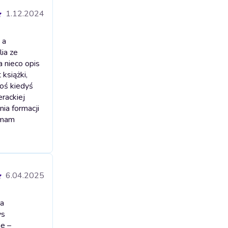
1.12.2024
 a
lia ze
 nieco opis
książki,
oś kiedyś
erackiej
ia formacji
y mam
6.04.2025
ła
ys
ne –