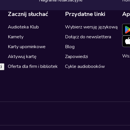
Nagrania relaksacyjne
Ro
Zacznij słuchać
Przydatne linki
Ap
Audioteka Klub
Wybierz wersję językową
Karnety
Dołącz do newslettera
Karty upominkowe
Blog
Wsz
Aktywuj kartę
Zapowiedzi
Oferta dla firm i bibliotek
Cykle audiobooków
i