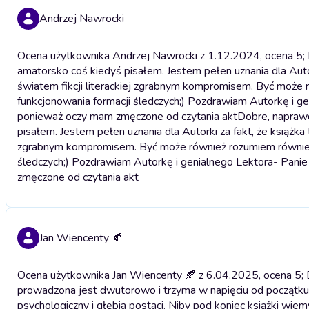
Andrzej Nawrocki
Ocena użytkownika Andrzej Nawrocki z 1.12.2024, ocena 5;
amatorsko coś kiedyś pisałem. Jestem pełen uznania dla Autor
światem fikcji literackiej zgrabnym kompromisem. Być może 
funkcjonowania formacji śledczych;) Pozdrawiam Autorkę i gen
ponieważ oczy mam zmęczone od czytania akt
Dobre, napraw
pisałem. Jestem pełen uznania dla Autorki za fakt, że książka 
zgrabnym kompromisem. Być może również rozumiem również p
śledczych;) Pozdrawiam Autorkę i genialnego Lektora- Panie 
zmęczone od czytania akt
Jan Wiencenty 🍂
Ocena użytkownika Jan Wiencenty 🍂 z 6.04.2025, ocena 5; D
prowadzona jest dwutorowo i trzyma w napięciu od początku d
psychologiczny i głębia postaci. Niby pod koniec książki wiemy