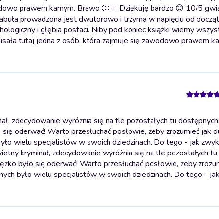
awodowo prawem karnym. Brawo 👏🏻 Dziękuję bardzo 😊 10/5 gwi
Fabuła prowadzona jest dwutorowo i trzyma w napięciu od począ
chologiczny i głębia postaci. Niby pod koniec książki wiemy wszys
napisała tutaj jedna z osób, która zajmuje się zawodowo prawem 
ł, zdecydowanie wyróżnia się na tle pozostałych tu dostępnych
ło się oderwać! Warto przesłuchać posłowie, żeby zrozumieć jak d
było wielu specjalistów w swoich dziedzinach. Do tego - jak zwyk
ietny kryminał, zdecydowanie wyróżnia się na tle pozostałych tu
ciężko było się oderwać! Warto przesłuchać posłowie, żeby zrozu
anych było wielu specjalistów w swoich dziedzinach. Do tego - ja