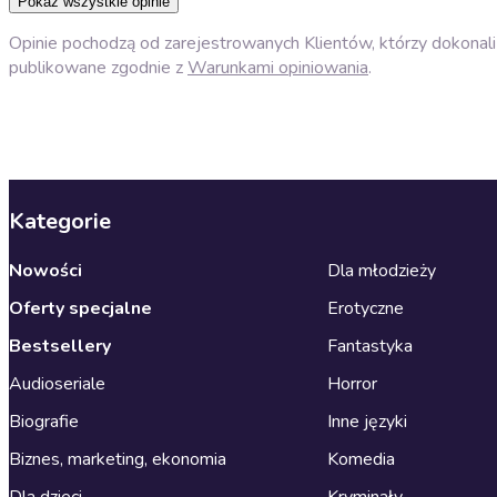
Pokaż wszystkie opinie
Opinie pochodzą od zarejestrowanych Klientów, którzy dokonali 
publikowane zgodnie z
Warunkami opiniowania
.
Kategorie
Nowości
Dla młodzieży
Oferty specjalne
Erotyczne
Bestsellery
Fantastyka
Audioseriale
Horror
Biografie
Inne języki
Biznes, marketing, ekonomia
Komedia