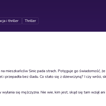
ja i thriller
Thriller
k, na mieszkańców Sinic pada strach. Potęguje go świadomość, że 
 i przepadła bez śladu. Co stało się z dziewczyną? I czy wróci, sk
wyłania się mężczyzna. Nie wie, kim jest, skąd się tam wziął an