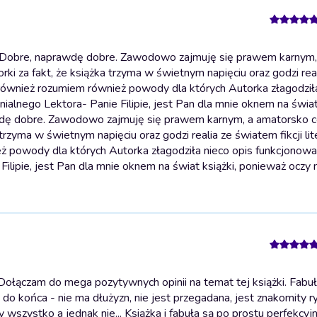
 Dobre, naprawdę dobre. Zawodowo zajmuję się prawem karnym,
ki za fakt, że książka trzyma w świetnym napięciu oraz godzi rea
również rozumiem również powody dla których Autorka złagodziła
ialnego Lektora- Panie Filipie, jest Pan dla mnie oknem na świat 
dę dobre. Zawodowo zajmuję się prawem karnym, a amatorsko c
trzyma w świetnym napięciu oraz godzi realia ze światem fikcji lit
owody dla których Autorka złagodziła nieco opis funkcjonowan
Filipie, jest Pan dla mnie oknem na świat książki, ponieważ ocz
ołączam do mega pozytywnych opinii na temat tej książki. Fabu
o końca - nie ma dłużyzn, nie jest przegadana, jest znakomity r
 wszystko a jednak nie... Książka i fabuła są po prostu perfekcyj