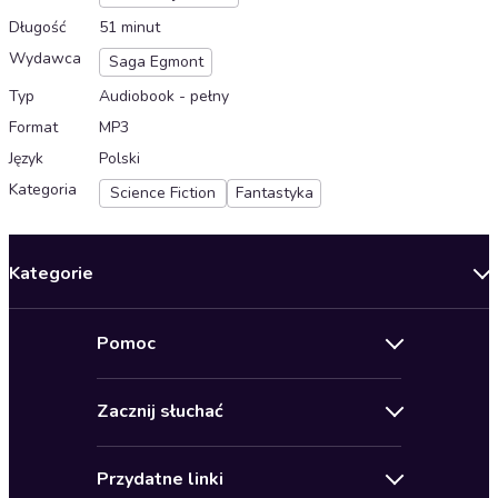
Długość
51 minut
Wydawca
Saga Egmont
Typ
Audiobook - pełny
Format
MP3
Język
Polski
Kategoria
Science Fiction
Fantastyka
Kategorie
Nowości
Pomoc
Oferty specjalne
Kontakt
Bestsellery
Zacznij słuchać
Pomoc
Audioseriale
Audioteka Klub
Regulamin
Biografie
Przydatne linki
Karnety