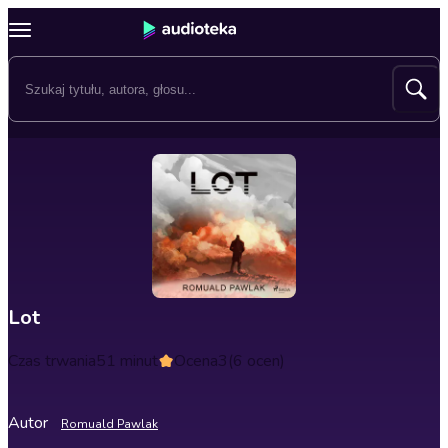
Lot
Czas trwania
51 minut
Ocena
3
(6 ocen)
Autor
Romuald Pawlak