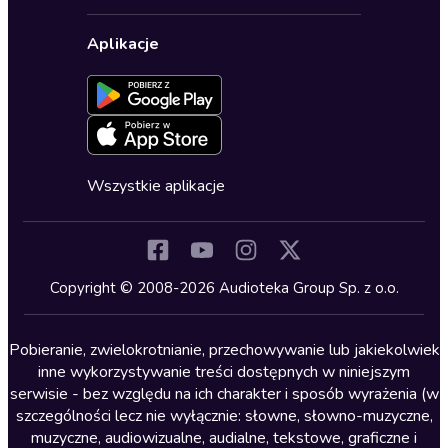
Polityka prywatności
Biznes, marketing, ekonomia
Wybierz wersję językową
Karty upominkowe
Ustawienia prywatności
Dla dzieci
Aplikacje
Dołącz do newslettera
Aktywuj kartę
Formularz zgłaszania nielegalnych treści
Dla młodzieży
Blog
Oferta dla firm i bibliotek
Deklaracja dostępności
Erotyczne
Zapowiedzi
Fantastyka
Cykle audiobooków
Horror
Wszystkie aplikacje
Inne języki
Komedia
Kryminały
Copyright © 2008-2026 Audioteka Group Sp. z o.o.
Lektury szkolne
Literatura anglojęzyczna
Pobieranie, zwielokrotnianie, przechowywanie lub jakiekolwiek
inne wykorzystywanie treści dostępnych w niniejszym
Literatura faktu
serwisie - bez względu na ich charakter i sposób wyrażenia (w
szczególności lecz nie wyłącznie: słowne, słowno-muzyczne,
Literatura obyczajowa
muzyczne, audiowizualne, audialne, tekstowe, graficzne i