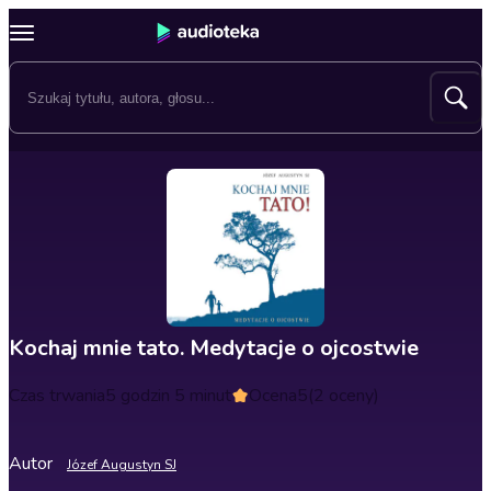
Kochaj mnie tato. Medytacje o ojcostwie
Czas trwania
5 godzin 5 minut
Ocena
5
(2 oceny)
Autor
Józef Augustyn SJ