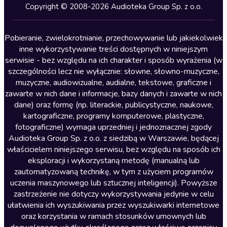
Kryminały
Copyright © 2008-2026 Audioteka Group Sp. z o.o.
Lektury szkolne
Literatura anglojęzyczna
Pobieranie, zwielokrotnianie, przechowywanie lub jakiekolwiek
inne wykorzystywanie treści dostępnych w niniejszym
Literatura faktu
serwisie - bez względu na ich charakter i sposób wyrażenia (w
szczególności lecz nie wyłącznie: słowne, słowno-muzyczne,
Literatura obyczajowa
muzyczne, audiowizualne, audialne, tekstowe, graficzne i
Literatura piękna obca
zawarte w nich dane i informacje, bazy danych i zawarte w nich
dane) oraz formę (np. literackie, publicystyczne, naukowe,
Literatura piękna polska
kartograficzne, programy komputerowe, plastyczne,
Nagrania relaksacyjne
fotograficzne) wymaga uprzedniej i jednoznacznej zgody
Audioteka Group Sp. z o.o. z siedzibą w Warszawie, będącej
Nauka języków
właścicielem niniejszego serwisu, bez względu na sposób ich
Nauki humanistyczne
eksploracji i wykorzystaną metodę (manualną lub
zautomatyzowaną technikę, w tym z użyciem programów
Podcasty i audycje
uczenia maszynowego lub sztucznej inteligencji). Powyższe
Polityka
zastrzeżenie nie dotyczy wykorzystywania jedynie w celu
ułatwienia ich wyszukiwania przez wyszukiwarki internetowe
Prasa
oraz korzystania w ramach stosunków umownych lub