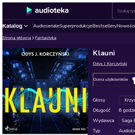
Audioseriale
Superprodukcje
Bestsellery
Nowości
Katalog
Strona główna
Fantastyka
Klauni
Odys J. Korczyński
Ocena użytkowników
Głosy
Krzy
Długość
8 godzi
Wydawca
Saga 
Typ
Audiobo