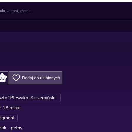
Dodaj do ulubionych
3,3
sztof Plewako-Szczerbiński
n 18 minut
Egmont
ok - pełny