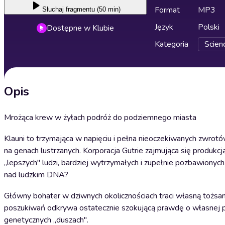
Format
MP3
Słuchaj
fragmentu (50 min)
Język
Polski
Dostępne w Klubie
Kategoria
Scienc
Opis
Mrożąca krew w żyłach podróż do podziemnego miasta
Klauni to trzymająca w napięciu i pełna nieoczekiwanych zwro
na genach lustrzanych. Korporacja Gutrie zajmująca się produk
„lepszych" ludzi, bardziej wytrzymałych i zupełnie pozbawionych
nad ludzkim DNA?
Główny bohater w dziwnych okolicznościach traci własną tożsam
poszukiwań odkrywa ostatecznie szokującą prawdę o własnej pr
genetycznych „duszach".