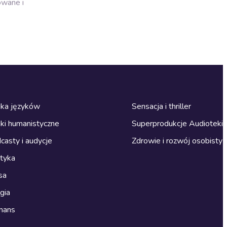
owane i
ka języków
Sensacja i thriller
ki humanistyczne
Superprodukcje Audioteki
casty i audycje
Zdrowie i rozwój osobisty
ityka
sa
gia
mans