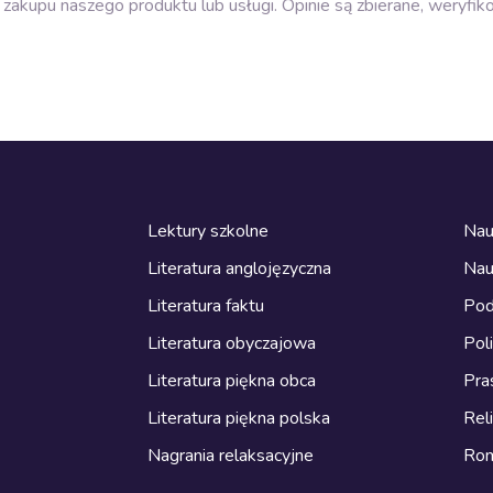
zakupu naszego produktu lub usługi. Opinie są zbierane, weryfik
Lektury szkolne
Nau
Literatura anglojęzyczna
Nau
Literatura faktu
Pod
Literatura obyczajowa
Pol
Literatura piękna obca
Pra
Literatura piękna polska
Reli
Nagrania relaksacyjne
Ro