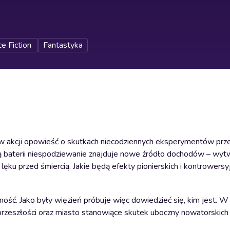
e Fiction
Fantastyka
tów akcji opowieść o skutkach niecodziennych eksperymentów pr
cją baterii niespodziewanie znajduje nowe źródło dochodów – wyt
 lęku przed śmiercią. Jakie będą efekty pionierskich i kontrowers
ość. Jako były więzień próbuje więc dowiedzieć się, kim jest. W 
zeszłości oraz miasto stanowiące skutek uboczny nowatorskich 