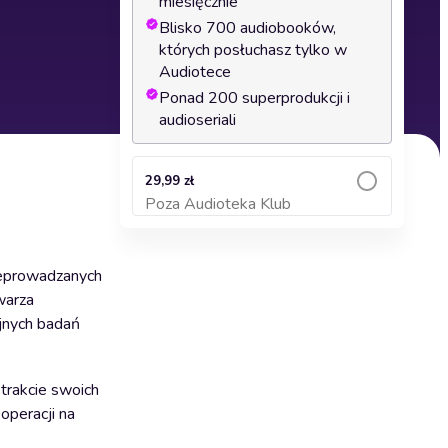
miesięcznie
Blisko 700 audiobooków,
których posłuchasz tylko w
Audiotece
Ponad 200 superprodukcji i
audioseriali
29,99 zł
Poza Audioteka Klub
Dodaj do koszyka
zeprowadzanych
warza
yjnych badań
trakcie swoich
operacji na