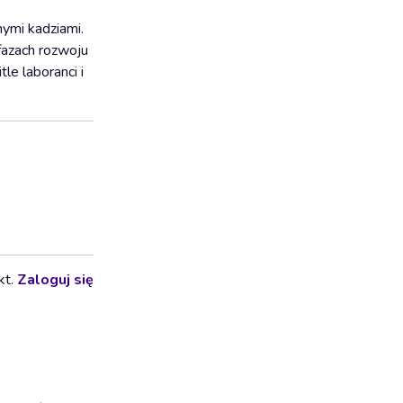
nymi kadziami.
fazach rozwoju
le laboranci i
kt.
Zaloguj się