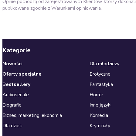
Opinie pochodzą od zarejestrowanych Klientów, którzy dokonali 
publikowane zgodnie z
Warunkami opiniowania
.
Kategorie
Nowości
Dla młodzieży
Oferty specjalne
Erotyczne
Bestsellery
Fantastyka
Audioseriale
Horror
Biografie
Inne języki
Biznes, marketing, ekonomia
Komedia
Dla dzieci
Kryminały