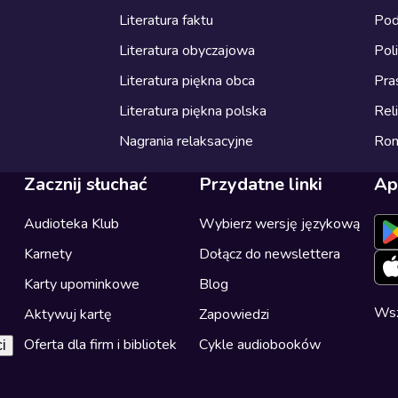
Literatura faktu
Pod
Literatura obyczajowa
Pol
Literatura piękna obca
Pra
Literatura piękna polska
Reli
Nagrania relaksacyjne
Ro
Zacznij słuchać
Przydatne linki
Ap
Audioteka Klub
Wybierz wersję językową
Karnety
Dołącz do newslettera
Karty upominkowe
Blog
Wsz
Aktywuj kartę
Zapowiedzi
Oferta dla firm i bibliotek
Cykle audiobooków
i