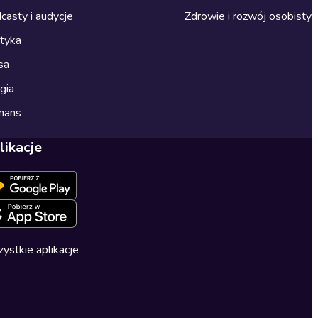
casty i audycje
Zdrowie i rozwój osobisty
ityka
sa
gia
mans
likacje
ystkie aplikacje