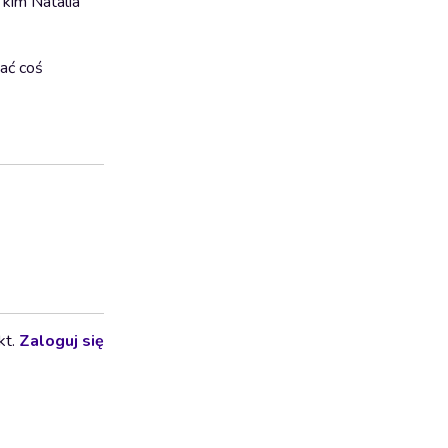
 kim Natalia
wać coś
kt.
Zaloguj się