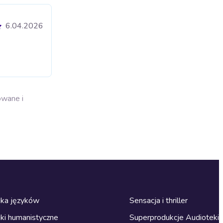
6.04.2026
owane i
ka języków
Sensacja i thriller
ki humanistyczne
Superprodukcje Audioteki