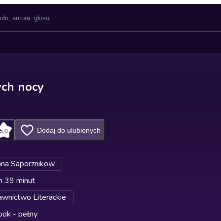
ych nocy
Dodaj do ulubionych
5,0
nna Saporznikow
n 39 minut
wnictwo Literackie
ok - pełny