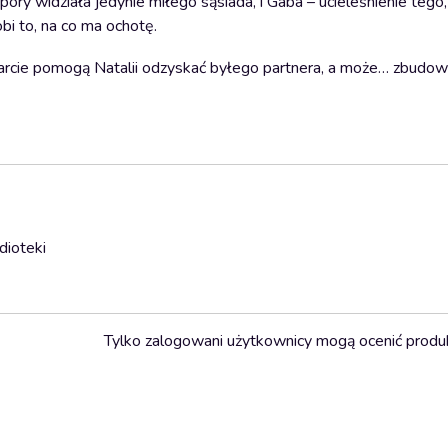
ory widziała jedynie miłego sąsiada, i Gaba – ucieleśnienie tego,
bi to, na co ma ochotę.
wsparcie pomogą Natalii odzyskać byłego partnera, a może… zbudo
dioteki
Tylko zalogowani użytkownicy mogą ocenić produ