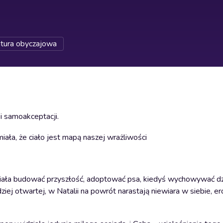
atura obyczajowa
i samoakceptacji.
iała, że ciało jest mapą naszej wrażliwości
miała budować przyszłość, adoptować psa, kiedyś wychowywać dz
ziej otwartej, w Natalii na powrót narastają niewiara w siebie, e