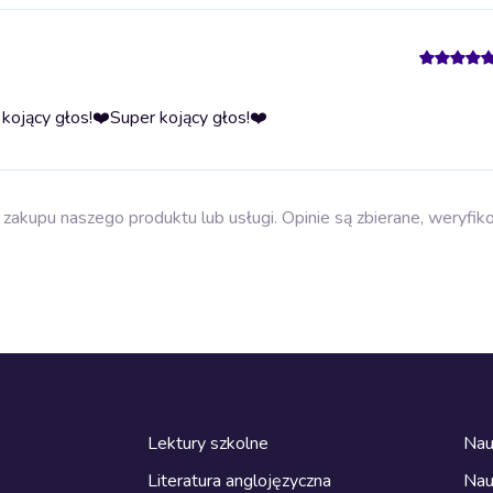
kojący głos!❤️
Super kojący głos!❤️
zakupu naszego produktu lub usługi. Opinie są zbierane, weryfik
Lektury szkolne
Nau
Literatura anglojęzyczna
Nau