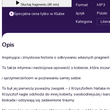
Format
MP3
Słuchaj
fragmentu (46 min)
Język
Polski
Specjalna cena tylko w Klubie
Kategoria
Liter
Opis
Inspirująca i zmysłowa historia o odkrywaniu własnych pragnień 
To także intymna i nastrojowa opowieść o kobiecie, która zrozum
i sprzymierzeńcem w poznawaniu samej siebie.
To był jej pierwszy poważny związek – z Krzysztofem Natalia 
Krzysztof nagle odchodzi do innej kobiety, swobodniejszej i bard
blokada i odzywają się zadawnione traumy.