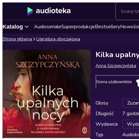
Audioseriale
Superprodukcje
Bestsellery
Nowości
Katalog
Strona główna
Literatura obyczajowa
Kilka upaln
Anna Szczypczyńska
Ocena użytkowników
Głosy
Zuza
Długość
7 godzi
Wydawca
Wyda
Typ
Audiobo