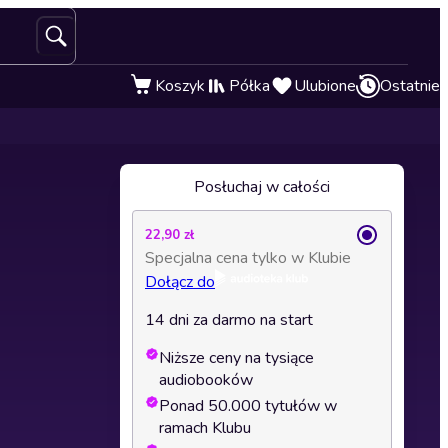
Koszyk
Półka
Ulubione
Ostatnie
Posłuchaj w całości
22,90 zł
Specjalna cena tylko w Klubie
Dołącz do
14 dni za darmo na start
Niższe ceny na tysiące
audiobooków
Ponad 50.000 tytułów w
ramach Klubu