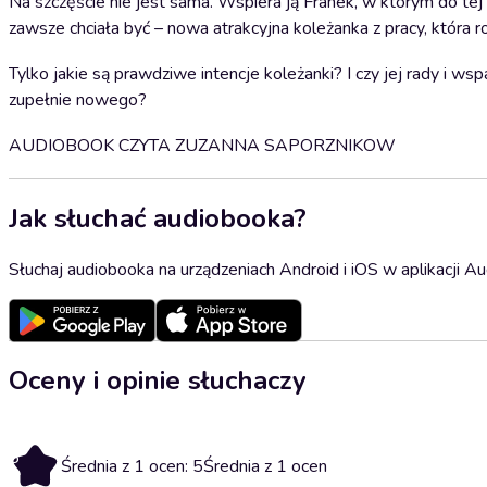
Na szczęście nie jest sama. Wspiera ją Franek, w którym do tej p
zawsze chciała być – nowa atrakcyjna koleżanka z pracy, która ro
Tylko jakie są prawdziwe intencje koleżanki? I czy jej rady i 
zupełnie nowego?
AUDIOBOOK CZYTA ZUZANNA SAPORZNIKOW
Jak słuchać audiobooka?
Słuchaj audiobooka na urządzeniach Android i iOS w aplikacji Au
Oceny i opinie słuchaczy
5
Średnia z 1 ocen: 5
Średnia z 1 ocen