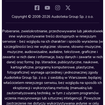
Komedia
Kryminały
Copyright © 2008-2026 Audioteka Group Sp. z o.o.
Lektury szkolne
Literatura anglojęzyczna
Pobieranie, zwielokrotnianie, przechowywanie lub jakiekolwiek
inne wykorzystywanie treści dostępnych w niniejszym
Literatura faktu
serwisie - bez względu na ich charakter i sposób wyrażenia (w
szczególności lecz nie wyłącznie: słowne, słowno-muzyczne,
Literatura obyczajowa
muzyczne, audiowizualne, audialne, tekstowe, graficzne i
Literatura piękna obca
zawarte w nich dane i informacje, bazy danych i zawarte w nich
dane) oraz formę (np. literackie, publicystyczne, naukowe,
Literatura piękna polska
kartograficzne, programy komputerowe, plastyczne,
Nagrania relaksacyjne
fotograficzne) wymaga uprzedniej i jednoznacznej zgody
Audioteka Group Sp. z o.o. z siedzibą w Warszawie, będącej
Nauka języków
właścicielem niniejszego serwisu, bez względu na sposób ich
Nauki humanistyczne
eksploracji i wykorzystaną metodę (manualną lub
zautomatyzowaną technikę, w tym z użyciem programów
Podcasty i audycje
uczenia maszynowego lub sztucznej inteligencji). Powyższe
Polityka
zastrzeżenie nie dotyczy wykorzystywania jedynie w celu