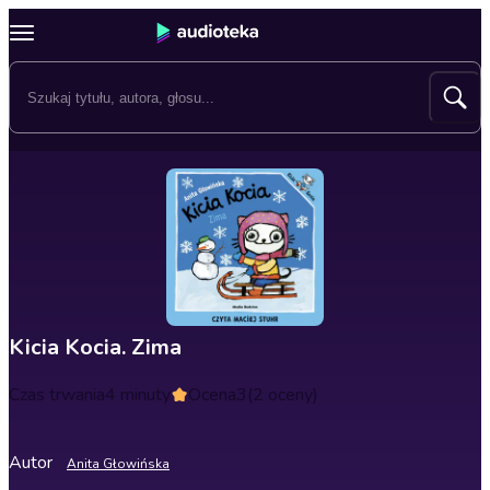
Kicia Kocia. Zima
Czas trwania
4 minuty
Ocena
3
(2 oceny)
Autor
Anita Głowińska