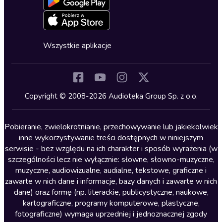
Oferta dla firm i bibliotek
Deklaracja dostępności
Erotyczne
Zapowiedzi
Fantastyka
Cykle audiobooków
Horror
Wszystkie aplikacje
Inne języki
Komedia
Kryminały
Copyright © 2008-2026 Audioteka Group Sp. z o.o.
Lektury szkolne
Literatura anglojęzyczna
Pobieranie, zwielokrotnianie, przechowywanie lub jakiekolwiek
inne wykorzystywanie treści dostępnych w niniejszym
Literatura faktu
serwisie - bez względu na ich charakter i sposób wyrażenia (w
szczególności lecz nie wyłącznie: słowne, słowno-muzyczne,
Literatura obyczajowa
muzyczne, audiowizualne, audialne, tekstowe, graficzne i
Literatura piękna obca
zawarte w nich dane i informacje, bazy danych i zawarte w nich
dane) oraz formę (np. literackie, publicystyczne, naukowe,
Literatura piękna polska
kartograficzne, programy komputerowe, plastyczne,
Nagrania relaksacyjne
fotograficzne) wymaga uprzedniej i jednoznacznej zgody