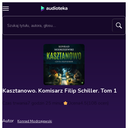
Kasztanowo. Komisarz Filip Schiller. Tom 1
Czas trwania
7 godzin 25 minut
Ocena
4.5
(108 ocen)
Autor
Konrad Modrzejewski