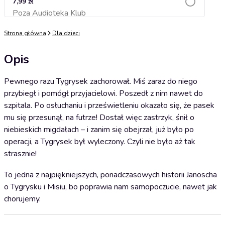
7,99 zł
Poza Audioteka Klub
Dodaj do koszyka
Strona główna
Dla dzieci
Opis
Pewnego razu Tygrysek zachorował. Miś zaraz do niego
przybiegł i pomógł przyjacielowi. Poszedł z nim nawet do
szpitala. Po osłuchaniu i prześwietleniu okazało się, że pasek
mu się przesunął, na futrze! Dostał więc zastrzyk, śnił o
niebieskich migdałach – i zanim się obejrzał, już było po
operacji, a Tygrysek był wyleczony. Czyli nie było aż tak
strasznie!
To jedna z najpiękniejszych, ponadczasowych historii Janoscha
o Tygrysku i Misiu, bo poprawia nam samopoczucie, nawet jak
chorujemy.