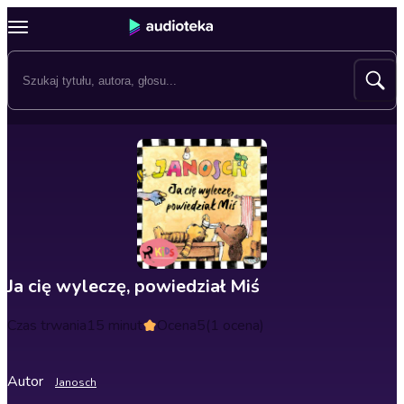
Ja cię wyleczę, powiedział Miś
Czas trwania
15 minut
Ocena
5
(1 ocena)
Autor
Janosch