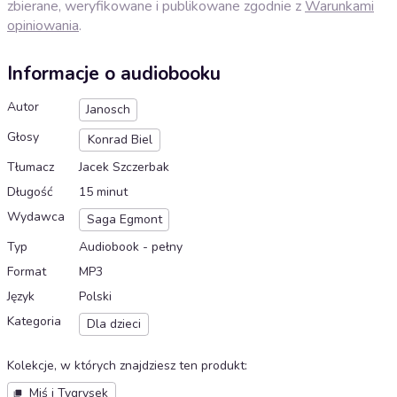
zbierane, weryfikowane i publikowane zgodnie z
Warunkami
opiniowania
.
Informacje o audiobooku
Autor
Janosch
Głosy
Konrad Biel
Tłumacz
Jacek Szczerbak
Długość
15 minut
Wydawca
Saga Egmont
Typ
Audiobook - pełny
Format
MP3
Język
Polski
Kategoria
Dla dzieci
Kolekcje, w których znajdziesz ten produkt
:
Miś i Tygrysek