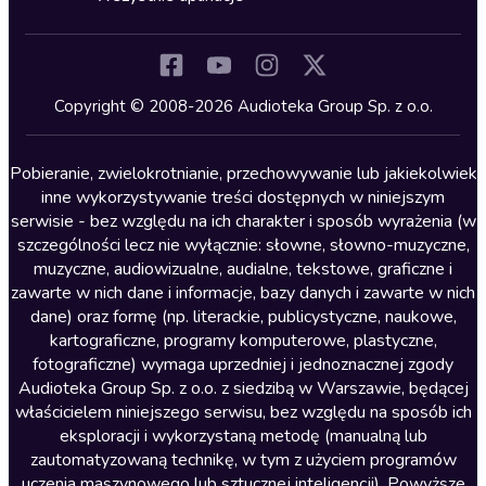
Inne języki
Komedia
Kryminały
Copyright © 2008-2026 Audioteka Group Sp. z o.o.
Lektury szkolne
Literatura anglojęzyczna
Pobieranie, zwielokrotnianie, przechowywanie lub jakiekolwiek
inne wykorzystywanie treści dostępnych w niniejszym
Literatura faktu
serwisie - bez względu na ich charakter i sposób wyrażenia (w
szczególności lecz nie wyłącznie: słowne, słowno-muzyczne,
Literatura obyczajowa
muzyczne, audiowizualne, audialne, tekstowe, graficzne i
Literatura piękna obca
zawarte w nich dane i informacje, bazy danych i zawarte w nich
dane) oraz formę (np. literackie, publicystyczne, naukowe,
Literatura piękna polska
kartograficzne, programy komputerowe, plastyczne,
Nagrania relaksacyjne
fotograficzne) wymaga uprzedniej i jednoznacznej zgody
Audioteka Group Sp. z o.o. z siedzibą w Warszawie, będącej
Nauka języków
właścicielem niniejszego serwisu, bez względu na sposób ich
Nauki humanistyczne
eksploracji i wykorzystaną metodę (manualną lub
zautomatyzowaną technikę, w tym z użyciem programów
Podcasty i audycje
uczenia maszynowego lub sztucznej inteligencji). Powyższe