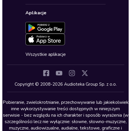
Polityka prywatności
Biznes, marketing, ekonomia
Wybierz wersję językową
Karty upominkowe
Ustawienia prywatności
Dla dzieci
Aplikacje
Dołącz do newslettera
Aktywuj kartę
Formularz zgłaszania nielegalnych treści
Dla młodzieży
Blog
Oferta dla firm i bibliotek
Deklaracja dostępności
Erotyczne
Zapowiedzi
Fantastyka
Cykle audiobooków
Horror
Wszystkie aplikacje
Inne języki
Komedia
Kryminały
Copyright © 2008-2026 Audioteka Group Sp. z o.o.
Lektury szkolne
Literatura anglojęzyczna
Pobieranie, zwielokrotnianie, przechowywanie lub jakiekolwiek
inne wykorzystywanie treści dostępnych w niniejszym
Literatura faktu
serwisie - bez względu na ich charakter i sposób wyrażenia (w
szczególności lecz nie wyłącznie: słowne, słowno-muzyczne,
Literatura obyczajowa
muzyczne, audiowizualne, audialne, tekstowe, graficzne i