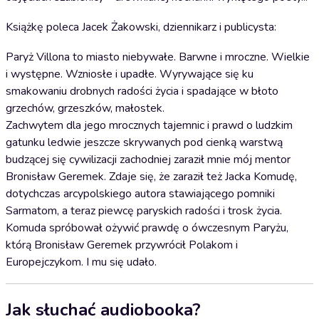
Książkę poleca Jacek Żakowski, dziennikarz i publicysta:
Paryż Villona to miasto niebywałe. Barwne i mroczne. Wielkie
i występne. Wzniosłe i upadłe. Wyrywające się ku
smakowaniu drobnych radości życia i spadające w błoto
grzechów, grzeszków, małostek.
Zachwytem dla jego mrocznych tajemnic i prawd o ludzkim
gatunku ledwie jeszcze skrywanych pod cienką warstwą
budzącej się cywilizacji zachodniej zaraził mnie mój mentor
Bronisław Geremek. Zdaje się, że zaraził też Jacka Komudę,
dotychczas arcypolskiego autora stawiającego pomniki
Sarmatom, a teraz piewcę paryskich radości i trosk życia.
Komuda spróbował ożywić prawdę o ówczesnym Paryżu,
którą Bronisław Geremek przywrócił Polakom i
Europejczykom. I mu się udało.
Jak słuchać audiobooka?