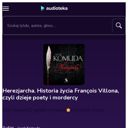
Herezjarcha. Historia życia François Villona,
czyli dzieje poety i mordercy
Czas trwania
12 godzin 41 minut
Ocena
4
(3 oceny)
Autor