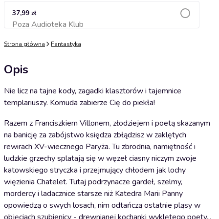
37,99 zł
Poza Audioteka Klub
Dodaj do koszyka
Strona główna
Fantastyka
Opis
Nie licz na tajne kody, zagadki klasztorów i tajemnice
templariuszy. Komuda zabierze Cię do piekła!
Razem z Franciszkiem Villonem, złodziejem i poetą skazanym
na banicję za zabójstwo księdza zbłądzisz w zaklętych
rewirach XV-wiecznego Paryża. Tu zbrodnia, namiętność i
ludzkie grzechy splatają się w węzeł ciasny niczym zwoje
katowskiego stryczka i przejmujący chłodem jak lochy
więzienia Chatelet. Tutaj podrzynacze gardeł, szelmy,
mordercy i ladacznice starsze niż Katedra Marii Panny
opowiedzą o swych losach, nim odtańczą ostatnie pląsy w
objęciach szubienicy - drewnianej kochanki wyklętego poety...