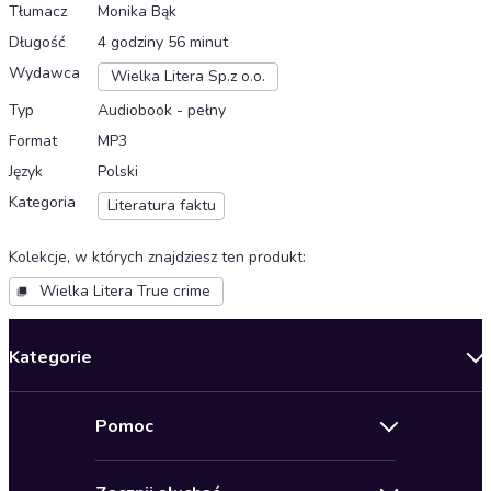
Tłumacz
Monika Bąk
Długość
4 godziny 56 minut
Wydawca
Wielka Litera Sp.z o.o.
Typ
Audiobook - pełny
Format
MP3
Język
Polski
Kategoria
Literatura faktu
Kolekcje, w których znajdziesz ten produkt
:
Wielka Litera True crime
Kategorie
Nowości
Pomoc
Oferty specjalne
Kontakt
Bestsellery