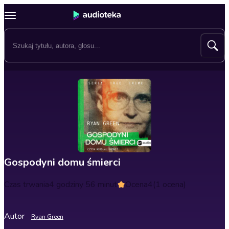
Gospodyni domu śmierci
Czas trwania
4 godziny 56 minut
Ocena
4
(1 ocena)
Autor
Ryan Green