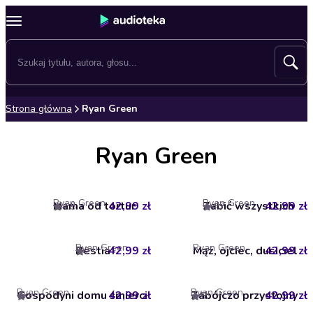
Strona główna
Ryan Green
Ryan Green
Ryan Green
Ryan Green
Mama od tortur
42,99 zł
Zabić wszystkich
42,99 zł
4.5
4.7
Ryan Green
Ryan Green
Bestia
42,99 zł
Mąż, ojciec, dusiciel
42,99 zł
2
Ryan Green
Ryan Green
Gospodyni domu śmierci
42,99 zł
Zabójczo przystojny
42,99 zł
4
5