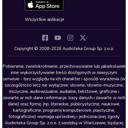
Zapowiedzi
Fantastyka
Cykle audiobooków
Horror
Wszystkie aplikacje
Inne języki
Komedia
Kryminały
Copyright © 2008-2026 Audioteka Group Sp. z o.o.
Lektury szkolne
Literatura anglojęzyczna
Pobieranie, zwielokrotnianie, przechowywanie lub jakiekolwiek
inne wykorzystywanie treści dostępnych w niniejszym
Literatura faktu
serwisie - bez względu na ich charakter i sposób wyrażenia (w
szczególności lecz nie wyłącznie: słowne, słowno-muzyczne,
Literatura obyczajowa
muzyczne, audiowizualne, audialne, tekstowe, graficzne i
Literatura piękna obca
zawarte w nich dane i informacje, bazy danych i zawarte w nich
dane) oraz formę (np. literackie, publicystyczne, naukowe,
Literatura piękna polska
kartograficzne, programy komputerowe, plastyczne,
Nagrania relaksacyjne
fotograficzne) wymaga uprzedniej i jednoznacznej zgody
Audioteka Group Sp. z o.o. z siedzibą w Warszawie, będącej
Nauka języków