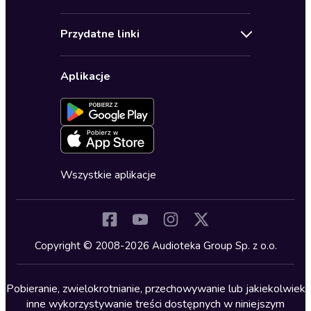
Pomoc
Audioseriale
Audioteka Klub
Regulamin
Biografie
Przydatne linki
Karnety
Polityka prywatności
Biznes, marketing, ekonomia
Wybierz wersję językową
Karty upominkowe
Ustawienia prywatności
Dla dzieci
Aplikacje
Dołącz do newslettera
Aktywuj kartę
Formularz zgłaszania nielegalnych treści
Dla młodzieży
Blog
Oferta dla firm i bibliotek
Deklaracja dostępności
Erotyczne
Zapowiedzi
Fantastyka
Cykle audiobooków
Horror
Wszystkie aplikacje
Inne języki
Komedia
Kryminały
Copyright © 2008-2026 Audioteka Group Sp. z o.o.
Lektury szkolne
Literatura anglojęzyczna
Pobieranie, zwielokrotnianie, przechowywanie lub jakiekolwiek
inne wykorzystywanie treści dostępnych w niniejszym