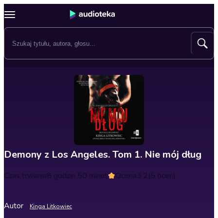
Demony z Los Angeles. Tom 1. Nie mój dług
Czas trwania
8 godzin 50 minut
Ocena
3.2
(5 ocen)
Autor
Kinga Litkowiec