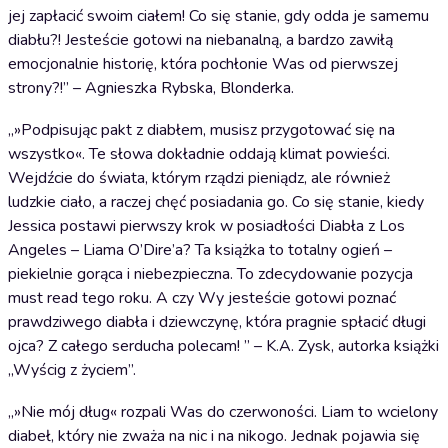
jej zapłacić swoim ciałem! Co się stanie, gdy odda je samemu
diabłu?! Jesteście gotowi na niebanalną, a bardzo zawiłą
emocjonalnie historię, która pochłonie Was od pierwszej
strony?!” – Agnieszka Rybska, Blonderka.
„»Podpisując pakt z diabłem, musisz przygotować się na
wszystko«. Te słowa dokładnie oddają klimat powieści.
Wejdźcie do świata, którym rządzi pieniądz, ale również
ludzkie ciało, a raczej chęć posiadania go. Co się stanie, kiedy
Jessica postawi pierwszy krok w posiadłości Diabła z Los
Angeles – Liama O’Dire’a? Ta książka to totalny ogień –
piekielnie gorąca i niebezpieczna. To zdecydowanie pozycja
must read tego roku. A czy Wy jesteście gotowi poznać
prawdziwego diabła i dziewczynę, która pragnie spłacić długi
ojca? Z całego serducha polecam! ” – K.A. Zysk, autorka książki
„Wyścig z życiem”.
„»Nie mój dług« rozpali Was do czerwoności. Liam to wcielony
diabeł, który nie zważa na nic i na nikogo. Jednak pojawia się