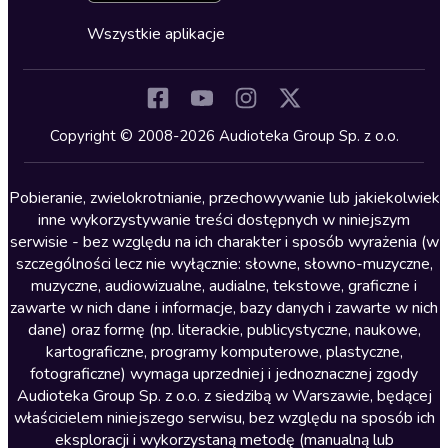
Cykle audiobooków
Horror
Wszystkie aplikacje
Inne języki
Komedia
Kryminały
Copyright © 2008-2026 Audioteka Group Sp. z o.o.
Lektury szkolne
Literatura anglojęzyczna
Pobieranie, zwielokrotnianie, przechowywanie lub jakiekolwiek
inne wykorzystywanie treści dostępnych w niniejszym
Literatura faktu
serwisie - bez względu na ich charakter i sposób wyrażenia (w
szczególności lecz nie wyłącznie: słowne, słowno-muzyczne,
Literatura obyczajowa
muzyczne, audiowizualne, audialne, tekstowe, graficzne i
Literatura piękna obca
zawarte w nich dane i informacje, bazy danych i zawarte w nich
dane) oraz formę (np. literackie, publicystyczne, naukowe,
Literatura piękna polska
kartograficzne, programy komputerowe, plastyczne,
Nagrania relaksacyjne
fotograficzne) wymaga uprzedniej i jednoznacznej zgody
Audioteka Group Sp. z o.o. z siedzibą w Warszawie, będącej
Nauka języków
właścicielem niniejszego serwisu, bez względu na sposób ich
Nauki humanistyczne
eksploracji i wykorzystaną metodę (manualną lub