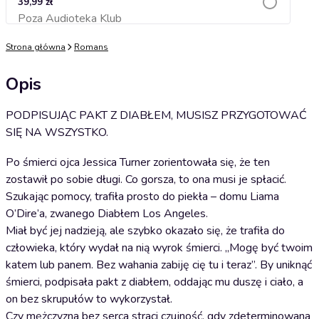
39,99 zł
Poza Audioteka Klub
Dodaj do koszyka
Strona główna
Romans
Opis
PODPISUJĄC PAKT Z DIABŁEM, MUSISZ PRZYGOTOWAĆ
SIĘ NA WSZYSTKO.
Po śmierci ojca Jessica Turner zorientowała się, że ten
zostawił po sobie długi. Co gorsza, to ona musi je spłacić.
Szukając pomocy, trafiła prosto do piekła – domu Liama
O’Dire’a, zwanego Diabłem Los Angeles.
Miał być jej nadzieją, ale szybko okazało się, że trafiła do
człowieka, który wydał na nią wyrok śmierci. „Mogę być twoim
katem lub panem. Bez wahania zabiję cię tu i teraz”. By uniknąć
śmierci, podpisała pakt z diabłem, oddając mu duszę i ciało, a
on bez skrupułów to wykorzystał.
Czy mężczyzna bez serca straci czujność, gdy zdeterminowana