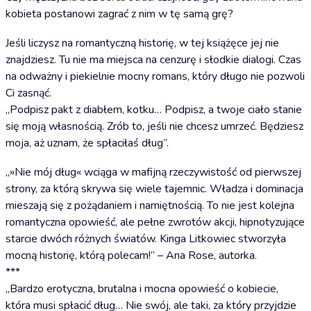
kobieta postanowi zagrać z nim w tę samą grę?
Jeśli liczysz na romantyczną historię, w tej książęce jej nie
znajdziesz. Tu nie ma miejsca na cenzurę i słodkie dialogi. Czas
na odważny i piekielnie mocny romans, który długo nie pozwoli
Ci zasnąć.
„Podpisz pakt z diabłem, kotku… Podpisz, a twoje ciało stanie
się moją własnością. Zrób to, jeśli nie chcesz umrzeć. Będziesz
moja, aż uznam, że spłaciłaś dług”.
„»Nie mój dług« wciąga w mafijną rzeczywistość od pierwszej
strony, za którą skrywa się wiele tajemnic. Władza i dominacja
mieszają się z pożądaniem i namiętnością. To nie jest kolejna
romantyczna opowieść, ale pełne zwrotów akcji, hipnotyzujące
starcie dwóch różnych światów. Kinga Litkowiec stworzyła
mocną historię, którą polecam!” – Ana Rose, autorka.
***
„Bardzo erotyczna, brutalna i mocna opowieść o kobiecie,
która musi spłacić dług… Nie swój, ale taki, za który przyjdzie