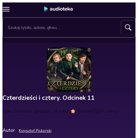
Czterdzieści i cztery. Odcinek 11
Czas trwania
1 godzina 14 minut
Ocena
4.5
(24 oceny)
Autor
Krzysztof Piskorski