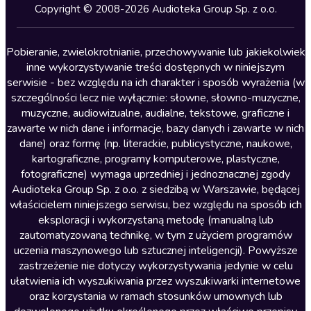
Kryminały
Copyright © 2008-2026 Audioteka Group Sp. z o.o.
Lektury szkolne
Literatura anglojęzyczna
Pobieranie, zwielokrotnianie, przechowywanie lub jakiekolwiek
inne wykorzystywanie treści dostępnych w niniejszym
Literatura faktu
serwisie - bez względu na ich charakter i sposób wyrażenia (w
szczególności lecz nie wyłącznie: słowne, słowno-muzyczne,
Literatura obyczajowa
muzyczne, audiowizualne, audialne, tekstowe, graficzne i
Literatura piękna obca
zawarte w nich dane i informacje, bazy danych i zawarte w nich
dane) oraz formę (np. literackie, publicystyczne, naukowe,
Literatura piękna polska
kartograficzne, programy komputerowe, plastyczne,
Nagrania relaksacyjne
fotograficzne) wymaga uprzedniej i jednoznacznej zgody
Audioteka Group Sp. z o.o. z siedzibą w Warszawie, będącej
Nauka języków
właścicielem niniejszego serwisu, bez względu na sposób ich
Nauki humanistyczne
eksploracji i wykorzystaną metodę (manualną lub
zautomatyzowaną technikę, w tym z użyciem programów
Podcasty i audycje
uczenia maszynowego lub sztucznej inteligencji). Powyższe
Polityka
zastrzeżenie nie dotyczy wykorzystywania jedynie w celu
ułatwienia ich wyszukiwania przez wyszukiwarki internetowe
Prasa
oraz korzystania w ramach stosunków umownych lub