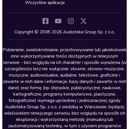
Horror
Wszystkie aplikacje
Inne języki
Komedia
Kryminały
Copyright © 2008-2026 Audioteka Group Sp. z o.o.
Lektury szkolne
Literatura anglojęzyczna
Pobieranie, zwielokrotnianie, przechowywanie lub jakiekolwiek
inne wykorzystywanie treści dostępnych w niniejszym
Literatura faktu
serwisie - bez względu na ich charakter i sposób wyrażenia (w
szczególności lecz nie wyłącznie: słowne, słowno-muzyczne,
Literatura obyczajowa
muzyczne, audiowizualne, audialne, tekstowe, graficzne i
Literatura piękna obca
zawarte w nich dane i informacje, bazy danych i zawarte w nich
dane) oraz formę (np. literackie, publicystyczne, naukowe,
Literatura piękna polska
kartograficzne, programy komputerowe, plastyczne,
Nagrania relaksacyjne
fotograficzne) wymaga uprzedniej i jednoznacznej zgody
Audioteka Group Sp. z o.o. z siedzibą w Warszawie, będącej
Nauka języków
właścicielem niniejszego serwisu, bez względu na sposób ich
Nauki humanistyczne
eksploracji i wykorzystaną metodę (manualną lub
zautomatyzowaną technikę, w tym z użyciem programów
Podcasty i audycje