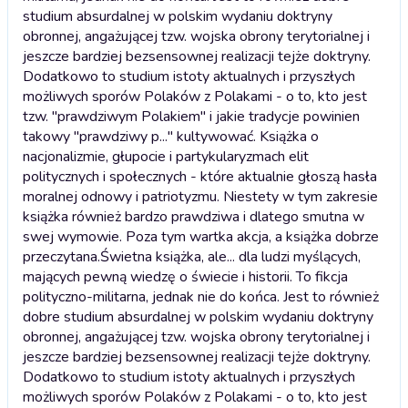
studium absurdalnej w polskim wydaniu doktryny
obronnej, angażującej tzw. wojska obrony terytorialnej i
jeszcze bardziej bezsensownej realizacji tejże doktryny.
Dodatkowo to studium istoty aktualnych i przyszłych
możliwych sporów Polaków z Polakami - o to, kto jest
tzw. "prawdziwym Polakiem" i jakie tradycje powinien
takowy "prawdziwy p..." kultywować. Książka o
nacjonalizmie, głupocie i partykularyzmach elit
politycznych i społecznych - które aktualnie głoszą hasła
moralnej odnowy i patriotyzmu. Niestety w tym zakresie
książka również bardzo prawdziwa i dlatego smutna w
swej wymowie. Poza tym wartka akcja, a książka dobrze
przeczytana.
Świetna książka, ale... dla ludzi myślących,
mających pewną wiedzę o świecie i historii. To fikcja
polityczno-militarna, jednak nie do końca. Jest to również
dobre studium absurdalnej w polskim wydaniu doktryny
obronnej, angażującej tzw. wojska obrony terytorialnej i
jeszcze bardziej bezsensownej realizacji tejże doktryny.
Dodatkowo to studium istoty aktualnych i przyszłych
możliwych sporów Polaków z Polakami - o to, kto jest