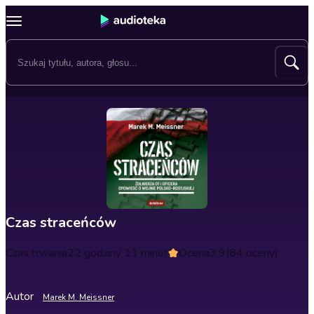
Czas straceńców
Czas trwania
22 godziny 11 minut
Ocena
3.9
(84 oceny)
Autor
Marek M. Meissner