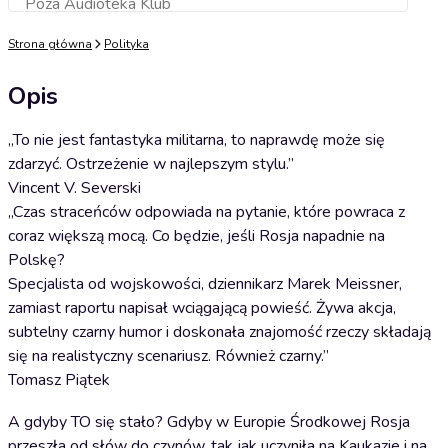
Poza Audioteka Klub
Dodaj do koszyka
Strona główna
Polityka
Opis
„To nie jest fantastyka militarna, to naprawdę może się
zdarzyć. Ostrzeżenie w najlepszym stylu.”
Vincent V. Severski
„Czas straceńców odpowiada na pytanie, które powraca z
coraz większą mocą. Co będzie, jeśli Rosja napadnie na
Polskę?
Specjalista od wojskowości, dziennikarz Marek Meissner,
zamiast raportu napisał wciągającą powieść. Żywa akcja,
subtelny czarny humor i doskonała znajomość rzeczy składają
się na realistyczny scenariusz. Również czarny.”
Tomasz Piątek
A gdyby TO się stało? Gdyby w Europie Środkowej Rosja
przeszła od słów do czynów, tak jak uczyniła na Kaukazie i na