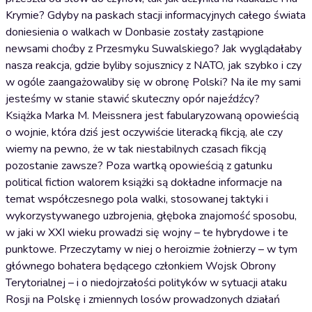
Krymie? Gdyby na paskach stacji informacyjnych całego świata
doniesienia o walkach w Donbasie zostały zastąpione
newsami choćby z Przesmyku Suwalskiego? Jak wyglądałaby
nasza reakcja, gdzie byliby sojusznicy z NATO, jak szybko i czy
w ogóle zaangażowaliby się w obronę Polski? Na ile my sami
jesteśmy w stanie stawić skuteczny opór najeźdźcy?
Książka Marka M. Meissnera jest fabularyzowaną opowieścią
o wojnie, która dziś jest oczywiście literacką fikcją, ale czy
wiemy na pewno, że w tak niestabilnych czasach fikcją
pozostanie zawsze? Poza wartką opowieścią z gatunku
political fiction walorem książki są dokładne informacje na
temat współczesnego pola walki, stosowanej taktyki i
wykorzystywanego uzbrojenia, głęboka znajomość sposobu,
w jaki w XXI wieku prowadzi się wojny – te hybrydowe i te
punktowe. Przeczytamy w niej o heroizmie żołnierzy – w tym
głównego bohatera będącego członkiem Wojsk Obrony
Terytorialnej – i o niedojrzałości polityków w sytuacji ataku
Rosji na Polskę i zmiennych losów prowadzonych działań