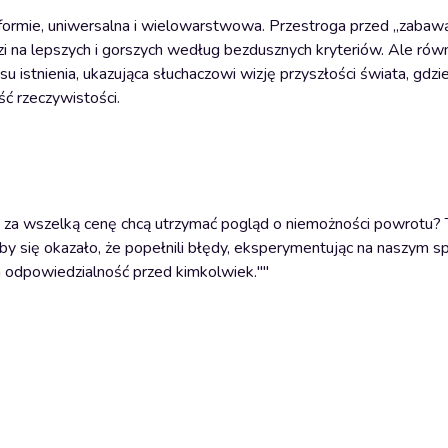
 formie, uniwersalna i wielowarstwowa. Przestroga przed „zabaw
i na lepszych i gorszych według bezdusznych kryteriów. Ale rów
istnienia, ukazująca słuchaczowi wizję przyszłości świata, gdzie
ść rzeczywistości.
cy za wszelką cenę chcą utrzymać pogląd o niemożności powrotu? 
dyby się okazało, że popełnili błędy, eksperymentując na naszym 
im odpowiedzialność przed kimkolwiek.""