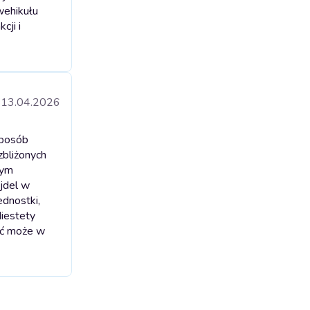
 wehikułu
cji i
13.04.2026
sposób
zbliżonych
nym
ajdel w
ednostki,
Niestety
yć może w