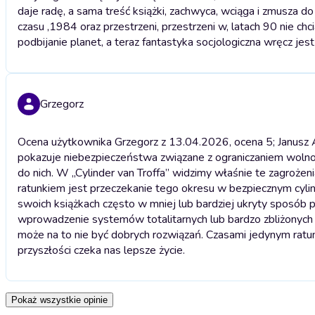
daje radę, a sama treść książki, zachwyca, wciąga i zmusza do
czasu ,1984 oraz przestrzeni, przestrzeni w, latach 90 nie ch
podbijanie planet, a teraz fantastyka socjologiczna wręcz jest 
Grzegorz
Ocena użytkownika Grzegorz z 13.04.2026, ocena 5; Janusz A
pokazuje niebezpieczeństwa związane z ograniczaniem wolnoś
do nich. W „Cylinder van Troffa” widzimy właśnie te zagroże
ratunkiem jest przeczekanie tego okresu w bezpiecznym cylin
swoich książkach często w mniej lub bardziej ukryty sposób 
wprowadzenie systemów totalitarnych lub bardzo zbliżonych d
może na to nie być dobrych rozwiązań. Czasami jedynym ratu
przyszłości czeka nas lepsze życie.
Pokaż wszystkie opinie