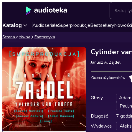
Audioseriale
Superprodukcje
Bestsellery
Nowości
Katalog
Strona główna
Fantastyka
Cylinder van
Janusz A. Zajdel
Ocena użytkowników
Głosy
Adam
Pauli
Długość
7 godzi
Wydawca
Aleks