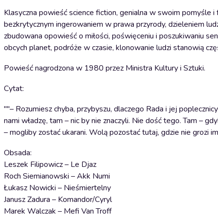
Klasyczna powieść science fiction, genialna w swoim pomyśle i
bezkrytycznym ingerowaniem w prawa przyrody, dzieleniem ludz
zbudowana opowieść o miłości, poświęceniu i poszukiwaniu sensu 
obcych planet, podróże w czasie, klonowanie ludzi stanowią czę
Powieść nagrodzona w 1980 przez Ministra Kultury i Sztuki.
Cytat:
""– Rozumiesz chyba, przybyszu, dlaczego Rada i jej popleczni
nami władzę, tam – nic by nie znaczyli. Nie dość tego. Tam – g
– mogliby zostać ukarani. Wolą pozostać tutaj, gdzie nie grozi 
Obsada:
Leszek Filipowicz – Le Djaz
Roch Siemianowski – Akk Numi
Łukasz Nowicki – Nieśmiertelny
Janusz Zadura – Komandor/Cyryl
Marek Walczak – Mefi Van Troff