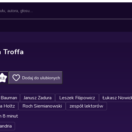
 Troffa
Dodaj do ulubionych
4,8
 Bauman
Janusz Zadura
Leszek Filipowicz
Łukasz Nowick
na Holtz
Roch Siemianowski
zespół lektorów
n 8 minut
andria