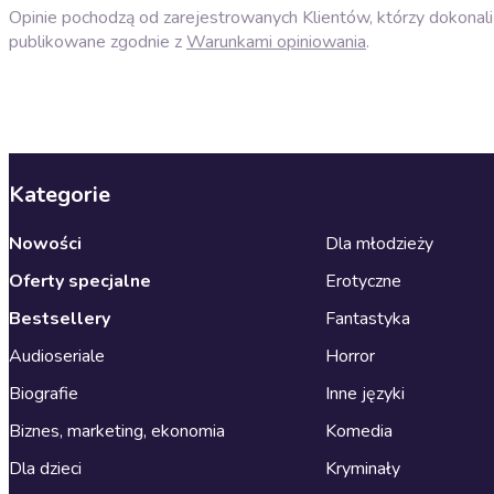
Opinie pochodzą od zarejestrowanych Klientów, którzy dokonali 
publikowane zgodnie z
Warunkami opiniowania
.
Kategorie
Nowości
Dla młodzieży
Oferty specjalne
Erotyczne
Bestsellery
Fantastyka
Audioseriale
Horror
Biografie
Inne języki
Biznes, marketing, ekonomia
Komedia
Dla dzieci
Kryminały