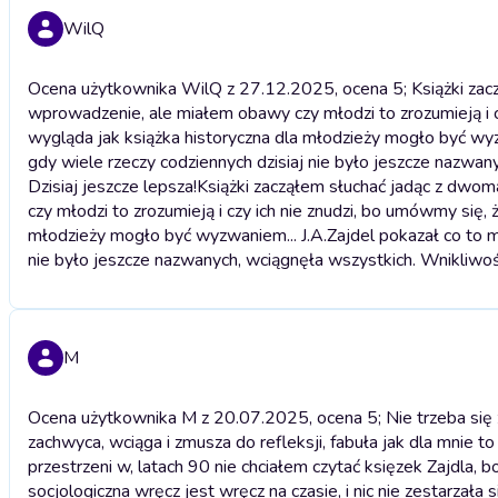
WilQ
Ocena użytkownika WilQ z 27.12.2025, ocena 5; Książki zac
wprowadzenie, ale miałem obawy czy młodzi to zrozumieją i 
wygląda jak książka historyczna dla młodzieży mogło być wyz
gdy wiele rzeczy codziennych dzisiaj nie było jeszcze nazwan
Dzisiaj jeszcze lepsza!
Książki zacząłem słuchać jadąc z dwo
czy młodzi to zrozumieją i czy ich nie znudzi, bo umówmy się
młodzieży mogło być wyzwaniem... J.A.Zajdel pokazał co to m
nie było jeszcze nazwanych, wciągnęła wszystkich. Wnikliwość
M
Ocena użytkownika M z 20.07.2025, ocena 5; Nie trzeba się z
zachwyca, wciąga i zmusza do refleksji, fabuła jak dla mnie t
przestrzeni w, latach 90 nie chciałem czytać księzek Zajdla, 
socjologiczna wręcz jest wręcz na czasie, i nic nie zestarzała