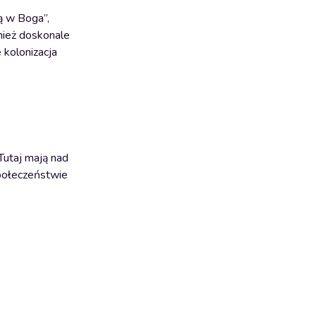
ą w Boga”,
nież doskonale
 kolonizacja
Tutaj mają nad
społeczeństwie