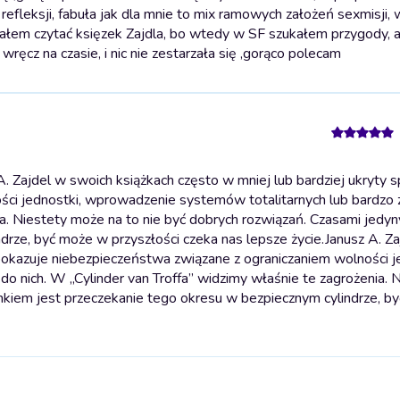
 refleksji, fabuła jak dla mnie to mix ramowych założeń sexmisji,
ciałem czytać księzek Zajdla, bo wtedy w SF szukałem przygody, ak
wręcz na czasie, i nic nie zestarzała się ,gorąco polecam
. Zajdel w swoich książkach często w mniej lub bardziej ukryty 
ci jednostki, wprowadzenie systemów totalitarnych lub bardzo 
nia. Niestety może na to nie być dobrych rozwiązań. Czasami jedy
drze, być może w przyszłości czeka nas lepsze życie.
Janusz A. Z
pokazuje niebezpieczeństwa związane z ograniczaniem wolności j
o nich. W „Cylinder van Troffa” widzimy właśnie te zagrożenia. 
nkiem jest przeczekanie tego okresu w bezpiecznym cylindrze, b