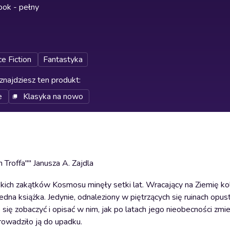
ok - pełny
e Fiction
Fantastyka
znajdziesz ten produkt
:
e
Klasyka na nowo
Troffa"" Janusza A. Zajdla
kich zakątków Kosmosu minęły setki lat. Wracający na Ziemię kol
jedna książka. Jedynie, odnaleziony w piętrzących się ruinach opu
ę zobaczyć i opisać w nim, jak po latach jego nieobecności zmien
owadziło ją do upadku.