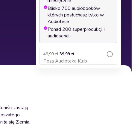
miesięcznie
Blisko 700 audiobooków,
których posłuchasz tylko w
Audiotece
Ponad 200 superprodukcji i
audioseriali
49,99 zł
39,99 zł
Poza Audioteka Klub
Dodaj do koszyka
Najniższa cena z ostatnich 30 dni
przed obniżką: 49,99 zł
oniści zastają
stoszałego
iła się Ziemia,