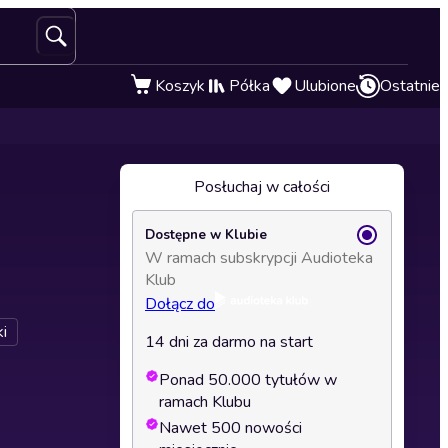
Koszyk
Półka
Ulubione
Ostatnie
Posłuchaj w całości
Dostępne w Klubie
W ramach subskrypcji Audioteka
Klub
Dołącz do
i
14 dni za darmo na start
Ponad 50.000 tytułów w
ramach Klubu
Nawet 500 nowości