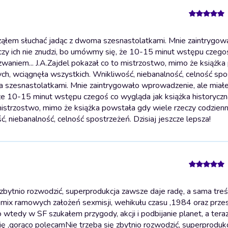
ząłem słuchać jadąc z dwoma szesnastolatkami. Mnie zaintrygow
czy ich nie znudzi, bo umówmy się, że 10-15 minut wstępu czego
waniem... J.A.Zajdel pokazał co to mistrzostwo, mimo że książk
ych, wciągnęła wszystkich. Wnikliwość, niebanalność, celność spo
ma szesnastolatkami. Mnie zaintrygowało wprowadzenie, ale mia
, że 10-15 minut wstępu czegoś co wygląda jak książka historyczn
istrzostwo, mimo że książka powstała gdy wiele rzeczy codzienny
, niebanalność, celność spostrzeżeń. Dzisiaj jeszcze lepsza!
bytnio rozwodzić, superprodukcja zawsze daje radę, a sama treść
o mix ramowych założeń sexmisji, wehikułu czasu ,1984 oraz przes
bo wtedy w SF szukałem przygody, akcji i podbijanie planet, a tera
 się ,gorąco polecam
Nie trzeba się zbytnio rozwodzić, superprodu