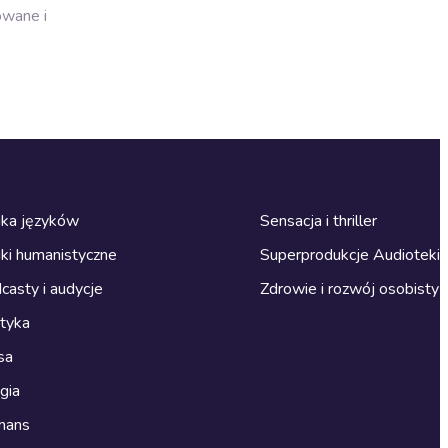
owane i
ka języków
Sensacja i thriller
ki humanistyczne
Superprodukcje Audioteki
casty i audycje
Zdrowie i rozwój osobisty
ityka
sa
gia
mans