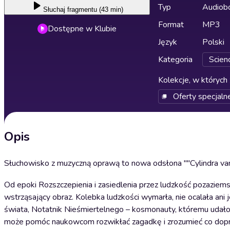
Typ
Audiobo
Słuchaj
fragmentu (43 min)
Format
MP3
Dostępne w Klubie
Język
Polski
Kategoria
Scienc
Kolekcje, w których 
Oferty specjaln
Opis
Słuchowisko z muzyczną oprawą to nowa odsłona ""Cylindra van 
Od epoki Rozszczepienia i zasiedlenia przez ludzkość pozaziems
wstrząsający obraz. Kolebka ludzkości wymarła, nie ocalała ani 
świata, Notatnik Nieśmiertelnego – kosmonauty, któremu udało si
może pomóc naukowcom rozwikłać zagadkę i zrozumieć co dopr