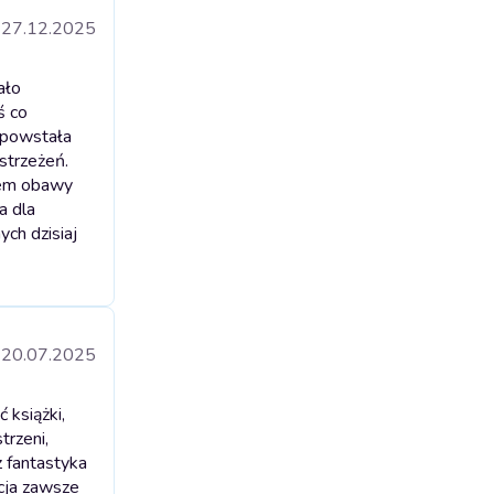
27.12.2025
ało
ś co
a powstała
strzeżeń.
łem obawy
a dla
ch dzisiaj
20.07.2025
 książki,
trzeni,
z fantastyka
kcja zawsze