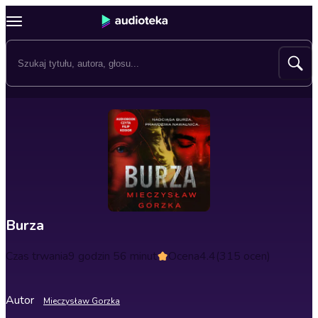
Burza
Czas trwania
9 godzin 56 minut
Ocena
4.4
(315 ocen)
Autor
Mieczysław Gorzka