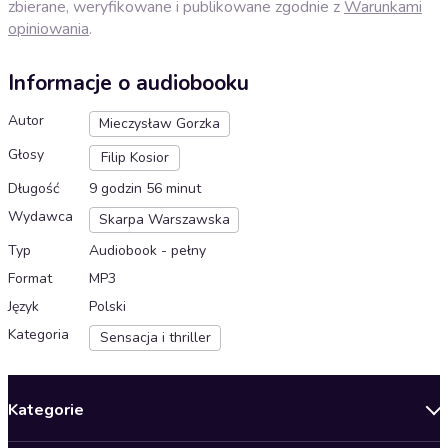
zbierane, weryfikowane i publikowane zgodnie z
Warunkami
opiniowania
.
Informacje o audiobooku
Autor
Mieczysław Gorzka
Głosy
Filip Kosior
Długość
9 godzin 56 minut
Wydawca
Skarpa Warszawska
Typ
Audiobook - pełny
Format
MP3
Język
Polski
Kategoria
Sensacja i thriller
Kategorie