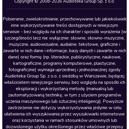
Copyright © 2008-2026 Audioteka Group Sp. z o.o.
Lektury szkolne
Literatura anglojęzyczna
Pobieranie, zwielokrotnianie, przechowywanie lub jakiekolwiek
inne wykorzystywanie treści dostępnych w niniejszym
Literatura faktu
serwisie - bez względu na ich charakter i sposób wyrażenia (w
szczególności lecz nie wyłącznie: słowne, słowno-muzyczne,
Literatura obyczajowa
muzyczne, audiowizualne, audialne, tekstowe, graficzne i
Literatura piękna obca
zawarte w nich dane i informacje, bazy danych i zawarte w nich
dane) oraz formę (np. literackie, publicystyczne, naukowe,
Literatura piękna polska
kartograficzne, programy komputerowe, plastyczne,
Nagrania relaksacyjne
fotograficzne) wymaga uprzedniej i jednoznacznej zgody
Audioteka Group Sp. z o.o. z siedzibą w Warszawie, będącej
Nauka języków
właścicielem niniejszego serwisu, bez względu na sposób ich
Nauki humanistyczne
eksploracji i wykorzystaną metodę (manualną lub
zautomatyzowaną technikę, w tym z użyciem programów
Podcasty i audycje
uczenia maszynowego lub sztucznej inteligencji). Powyższe
Polityka
zastrzeżenie nie dotyczy wykorzystywania jedynie w celu
ułatwienia ich wyszukiwania przez wyszukiwarki internetowe
Prasa
oraz korzystania w ramach stosunków umownych lub
Religia
dozwolonego użytku określonego przez właściwe przepisy