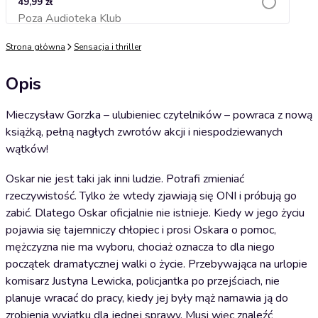
49,99 zł
Poza Audioteka Klub
Dodaj do koszyka
Strona główna
Sensacja i thriller
Opis
Mieczysław Gorzka – ulubieniec czytelników – powraca z nową
książką, pełną nagłych zwrotów akcji i niespodziewanych
wątków!
Oskar nie jest taki jak inni ludzie. Potrafi zmieniać
rzeczywistość. Tylko że wtedy zjawiają się ONI i próbują go
zabić. Dlatego Oskar oficjalnie nie istnieje. Kiedy w jego życiu
pojawia się tajemniczy chłopiec i prosi Oskara o pomoc,
mężczyzna nie ma wyboru, chociaż oznacza to dla niego
początek dramatycznej walki o życie. Przebywająca na urlopie
komisarz Justyna Lewicka, policjantka po przejściach, nie
planuje wracać do pracy, kiedy jej były mąż namawia ją do
zrobienia wyjątku dla jednej sprawy. Musi więc znaleźć