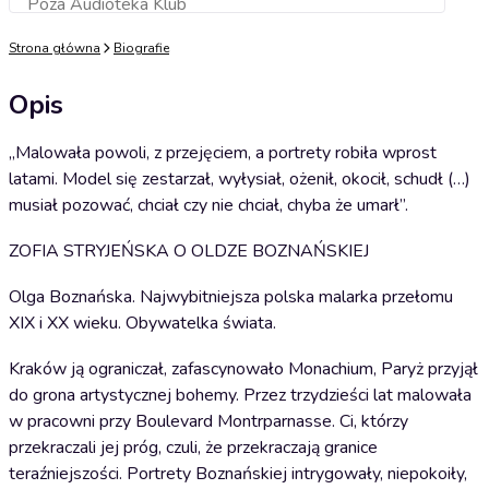
Poza Audioteka Klub
Dodaj do koszyka
Strona główna
Biografie
Opis
„Malowała powoli, z przejęciem, a portrety robiła wprost
latami. Model się zestarzał, wyłysiał, ożenił, okocił, schudł (…)
musiał pozować, chciał czy nie chciał, chyba że umarł”.
ZOFIA STRYJEŃSKA O OLDZE BOZNAŃSKIEJ
Olga Boznańska. Najwybitniejsza polska malarka przełomu
XIX i XX wieku. Obywatelka świata.
Kraków ją ograniczał, zafascynowało Monachium, Paryż przyjął
do grona artystycznej bohemy. Przez trzydzieści lat malowała
w pracowni przy Boulevard Montrparnasse. Ci, którzy
przekraczali jej próg, czuli, że przekraczają granice
teraźniejszości. Portrety Boznańskiej intrygowały, niepokoiły,