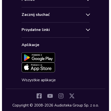
Oferty specjalne
Kontakt
Bestsellery
Zacznij słuchać
Pomoc
Audioseriale
Audioteka Klub
Regulamin
Biografie
Przydatne linki
Karnety
Polityka prywatności
Biznes, marketing, ekonomia
Wybierz wersję językową
Karty upominkowe
Ustawienia prywatności
Dla dzieci
Aplikacje
Dołącz do newslettera
Aktywuj kartę
Formularz zgłaszania nielegalnych treści
Dla młodzieży
Blog
Oferta dla firm i bibliotek
Deklaracja dostępności
Erotyczne
Zapowiedzi
Fantastyka
Cykle audiobooków
Horror
Wszystkie aplikacje
Inne języki
Komedia
Kryminały
Copyright © 2008-2026 Audioteka Group Sp. z o.o.