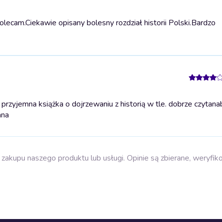
ecam.Ciekawie opisany bolesny rozdział historii Polski.
Bardzo
zyjemna książka o dojrzewaniu z historią w tle. dobrze czytana
ana
zakupu naszego produktu lub usługi. Opinie są zbierane, weryfik