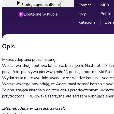
Format
MP3
Słuchaj
fragmentu (54 min)
Język
Polski
Dostępne w Klubie
Kategoria
Liter
Opis
Miłość zdeptana przez historię…
Warszawa, druga połowa lat sześćdziesiątych. Nastoletni Ada
przyjaźnie, przeżywa pierwszą miłość, poznaje moc muzyki Stonesó
Wydarzenia marcowe, inicjowane przez władze komunistyczne wy
Warszawskiego powodują, że Adam musi poznać korzenie swojej 
To poruszająca historia o dojrzewaniu i przedwczesnym wkracza
przytłoczona PRL-owską szarzyzną, ale zarazem wibrująca energi
„Romeo i Julia w czasach zarazy”.