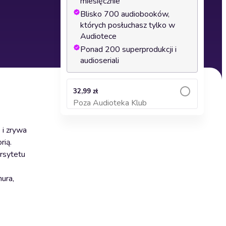
miesięcznie
Blisko 700 audiobooków,
których posłuchasz tylko w
Audiotece
Ponad 200 superprodukcji i
audioseriali
32,99 zł
Poza Audioteka Klub
Dodaj do koszyka
 i zrywa
rią.
rsytetu
ura,