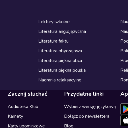
Lektury szkolne
Nau
Literatura anglojęzyczna
Nau
Literatura faktu
Pod
Literatura obyczajowa
Pol
Literatura piękna obca
Pra
Literatura piękna polska
Reli
Nagrania relaksacyjne
Ro
Zacznij słuchać
Przydatne linki
Ap
Audioteka Klub
Wybierz wersję językową
Karnety
Dołącz do newslettera
Karty upominkowe
Blog