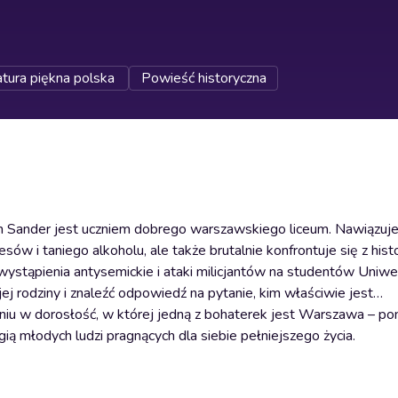
atura piękna polska
Powieść historyczna
m Sander jest uczniem dobrego warszawskiego liceum. Nawiązuje
w i taniego alkoholu, ale także brutalnie konfrontuje się z histo
stąpienia antysemickie i ataki milicjantów na studentów Uniwe
rodziny i znaleźć odpowiedź na pytanie, kim właściwie jest…
niu w dorosłość, w której jedną z bohaterek jest Warszawa – pon
ą młodych ludzi pragnących dla siebie pełniejszego życia.