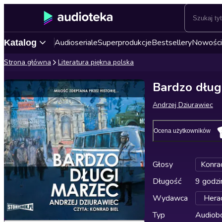
Audioseriale
Superprodukcje
Bestsellery
Nowości
Katalog
Strona główna
Literatura piękna polska
Bardzo dług
Andrzej Dziurawiec
Ocena użytkowników
Głosy
Konra
Długość
9 godzi
Wydawca
Herac
Typ
Audiobo