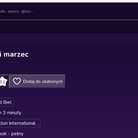
i marzec
Dodaj do ulubionych
3,3
d Biel
n 3 minuty
lon International
ok - pełny