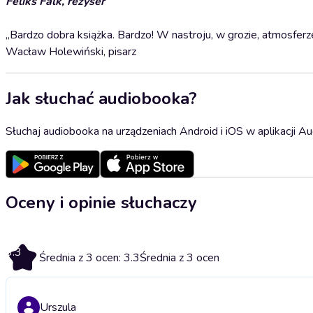
Feliks Falk, reżyser
„Bardzo dobra książka. Bardzo! W nastroju, w grozie, atmosferz
Wacław Holewiński, pisarz
Jak słuchać audiobooka?
Słuchaj audiobooka na urządzeniach Android i iOS w aplikacji Au
Oceny i opinie słuchaczy
3.3
Średnia z 3 ocen: 3.3
Średnia z 3 ocen
Urszula